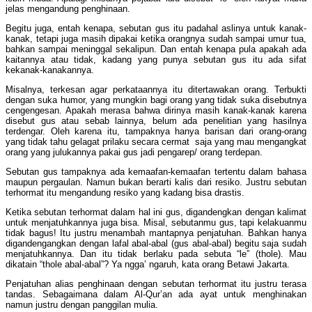
jelas mengandung penghinaan.
Begitu juga, entah kenapa, sebutan gus itu padahal aslinya untuk kanak-
kanak, tetapi juga masih dipakai ketika orangnya sudah sampai umur tua,
bahkan sampai meninggal sekalipun. Dan entah kenapa pula apakah ada
kaitannya atau tidak, kadang yang punya sebutan gus itu ada sifat
kekanak-kanakannya.
Misalnya, terkesan agar perkataannya itu ditertawakan orang. Terbukti
dengan suka humor, yang mungkin bagi orang yang tidak suka disebutnya
cengengesan. Apakah merasa bahwa dirinya masih kanak-kanak karena
disebut gus atau sebab lainnya, belum ada penelitian yang hasilnya
terdengar. Oleh karena itu, tampaknya hanya barisan dari orang-orang
yang tidak tahu gelagat prilaku secara cermat saja yang mau mengangkat
orang yang julukannya pakai gus jadi pengarep/ orang terdepan.
Sebutan gus tampaknya ada kemaafan-kemaafan tertentu dalam bahasa
maupun pergaulan. Namun bukan berarti kalis dari resiko. Justru sebutan
terhormat itu mengandung resiko yang kadang bisa drastis.
Ketika sebutan terhormat dalam hal ini gus, digandengkan dengan kalimat
untuk menjatuhkannya juga bisa. Misal, sebutanmu gus, tapi kelakuanmu
tidak bagus! Itu justru menambah mantapnya penjatuhan. Bahkan hanya
digandengangkan dengan lafal abal-abal (gus abal-abal) begitu saja sudah
menjatuhkannya. Dan itu tidak berlaku pada sebuta “le” (thole). Mau
dikatain “thole abal-abal”? Ya ngga’ ngaruh, kata orang Betawi Jakarta.
Penjatuhan alias penghinaan dengan sebutan terhormat itu justru terasa
tandas. Sebagaimana dalam Al-Qur’an ada ayat untuk menghinakan
namun justru dengan panggilan mulia.