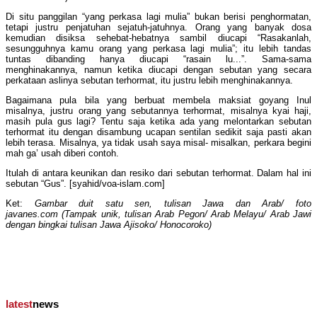
Di situ panggilan “yang perkasa lagi mulia” bukan berisi penghormatan,
tetapi justru penjatuhan sejatuh-jatuhnya. Orang yang banyak dosa
kemudian disiksa sehebat-hebatnya sambil diucapi “Rasakanlah,
sesungguhnya kamu orang yang perkasa lagi mulia”; itu lebih tandas
tuntas dibanding hanya diucapi “rasain lu...”. Sama-sama
menghinakannya, namun ketika diucapi dengan sebutan yang secara
perkataan aslinya sebutan terhormat, itu justru lebih menghinakannya.
Bagaimana pula bila yang berbuat membela maksiat goyang Inul
misalnya, justru orang yang sebutannya terhormat, misalnya kyai haji,
masih pula gus lagi? Tentu saja ketika ada yang melontarkan sebutan
terhormat itu dengan disambung ucapan sentilan sedikit saja pasti akan
lebih terasa. Misalnya, ya tidak usah saya misal- misalkan, perkara begini
mah ga’ usah diberi contoh.
Itulah di antara keunikan dan resiko dari sebutan terhormat. Dalam hal ini
sebutan “Gus”. [syahid/voa-islam.com]
Ket:
Gambar duit satu sen, tulisan Jawa dan Arab/ foto
javanes.com
(Tampak unik, tulisan Arab Pegon/ Arab Melayu/ Arab Jawi
dengan bingkai tulisan Jawa Ajisoko/ Honocoroko)
latest
news