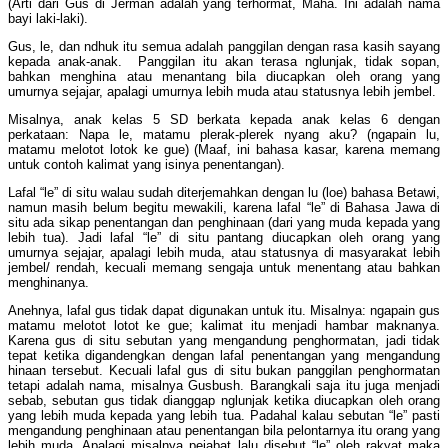
(Arti dari Gus di Jerman adalah yang terhormat, Maha. Ini adalah nama
bayi laki-laki).
Gus, le, dan ndhuk itu semua adalah panggilan dengan rasa kasih sayang
kepada anak-anak. Panggilan itu akan terasa nglunjak, tidak sopan,
bahkan menghina atau menantang bila diucapkan oleh orang yang
umurnya sejajar, apalagi umurnya lebih muda atau statusnya lebih jembel.
Misalnya, anak kelas 5 SD berkata kepada anak kelas 6 dengan
perkataan: Napa le, matamu plerak-plerek nyang aku? (ngapain lu,
matamu melotot lotok ke gue) (Maaf, ini bahasa kasar, karena memang
untuk contoh kalimat yang isinya penentangan).
Lafal “le” di situ walau sudah diterjemahkan dengan lu (loe) bahasa Betawi,
namun masih belum begitu mewakili, karena lafal “le” di Bahasa Jawa di
situ ada sikap penentangan dan penghinaan (dari yang muda kepada yang
lebih tua). Jadi lafal “le” di situ pantang diucapkan oleh orang yang
umurnya sejajar, apalagi lebih muda, atau statusnya di masyarakat lebih
jembel/ rendah, kecuali memang sengaja untuk menentang atau bahkan
menghinanya.
Anehnya, lafal gus tidak dapat digunakan untuk itu. Misalnya: ngapain gus
matamu melotot lotot ke gue; kalimat itu menjadi hambar maknanya.
Karena gus di situ sebutan yang mengandung penghormatan, jadi tidak
tepat ketika digandengkan dengan lafal penentangan yang mengandung
hinaan tersebut. Kecuali lafal gus di situ bukan panggilan penghormatan
tetapi adalah nama, misalnya Gusbush. Barangkali saja itu juga menjadi
sebab, sebutan gus tidak dianggap nglunjak ketika diucapkan oleh orang
yang lebih muda kepada yang lebih tua. Padahal kalau sebutan “le” pasti
mengandung penghinaan atau penentangan bila pelontarnya itu orang yang
lebih muda. Apalagi misalnya pejabat lalu disebut “le” oleh rakyat maka