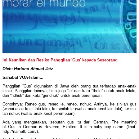
Ini Keunikan dan Resiko Panggilan 'Gus' kepada Seseorang
Oleh: Hartono Ahmad Jaiz
Sahabat VOA-Islam...
Panggilan “Gus” digunakan di Jawa oleh orang tua terhadap anak-anak
lelaki. Panggilan lainnya, bisa juga “le” dari kata “thole” untuk anak lelaki,
dan “ndhuk” dari kata “gendhuk” untuk anak perempuan.
Contohnya: Reneo gus, reneo le, reneo, ndhuk. Artinya, ke sinilah gus
(wahai anak kecil laki-laki), ke sinilah le (wahai anak kecil laki-laki), ke sini
lah ndhuk (wahai anak kecil perempuan).
Ada yang mengatakan, sebutan gus itu dari German. The meaning
of Gus in German is Revered, Exalted. It is a baby boy name. (lihat:
http://namafb.com/).