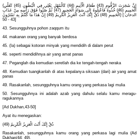
{إِنَّ شَجَرَتَ الزَّقُّومِ (43) طَعَامُ الْأَثِيمِ (44) كَالْمُهْلِ يَغْلِي فِي الْبُطُونِ (45) كَغَلْيِ
الْحَمِيمِ (46) خُذُوهُ فَاعْتِلُوهُ إِلَى سَوَاءِ الْجَحِيمِ (47) ثُمَّ صُبُّوا فَوْقَ رَأْسِهِ مِنْ عَذَابِ
الْحَمِيمِ (48) ذُقْ إِنَّكَ أَنْتَ الْعَزِيزُ الْكَرِيمُ (49) إِنَّ هَذَا مَا كُنْتُمْ بِهِ تَمْتَرُونَ} [الدخان:
43 - 50]
43. Sesungguhnya pohon zaqqum itu
44. makanan orang yang banyak berdosa
45. (Ia) sebagai kotoran minyak yang mendidih di dalam perut
46. seperti mendidihnya air yang amat panas
47. Peganglah dia kemudian seretlah dia ke tengah-tengah neraka
48. Kemudian tuangkanlah di atas kepalanya siksaan (dari) air yang amat
panas
49. Rasakanlah, sesungguhnya kamu orang yang perkasa lagi mulia
50. Sesungguhnya ini adalah azab yang dahulu selalu kamu meragu-
ragukannya
[Ad Dukhan,43-50]
Ayat itu menegaskan:
ذُقْ إِنَّكَ أَنْتَ الْعَزِيزُ الْكَرِيمُ (49)
Rasakanlah, sesungguhnya kamu orang yang perkasa lagi mulia (Ad
Dukhan/44: 49).