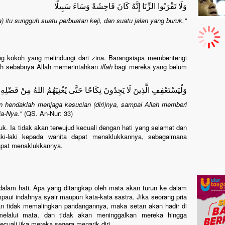
وَلَا تَقْرَبُوا الزِّنَا إِنَّهُ كَانَ فَاحِشَةً وَسَاءَ سَبِيلًا
 itu sungguh suatu perbuatan keji, dan suatu jalan yang buruk."
g kokoh yang melindungi dari zina. Barangsiapa membentengi
ulah sebabnya Allah memerintahkan
iffah
bagi mereka yang belum
وَلْيَسْتَعْفِفِ الَّذِينَ لَا يَجِدُونَ نِكَاحًا حَتَّى يُغْنِيَهُمُ اللهُ مِنْ فَضْلِهِ
 hendaklah menjaga kesucian (diri)nya, sampai Allah memberi
a-Nya."
(QS. An-Nur: 33)
uk. Ia tidak akan terwujud kecuali dengan hati yang selamat dan
laki-laki kepada wanita dapat menaklukkannya, sebagaimana
 dapat menaklukkannya.
alam hati. Apa yang ditangkap oleh mata akan turun ke dalam
paui indahnya syair maupun kata-kata sastra. Jika seorang pria
dan tidak memalingkan pandangannya, maka setan akan hadir di
elalui mata, dan tidak akan meninggalkan mereka hingga
ali jika mereka segera menarik diri.