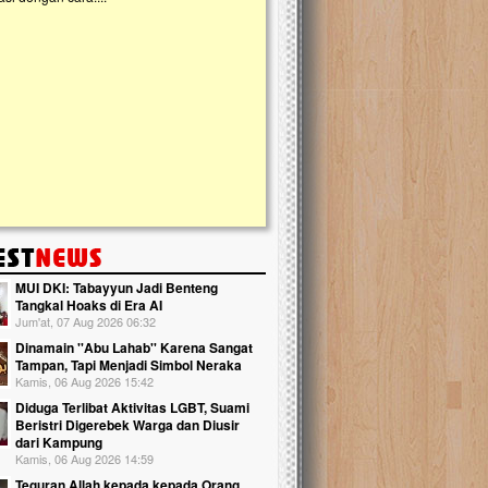
kanak Islam Terpadu (TKIT) An Najjah d
Gedung Majelis Taklim di Jonggol,...
MUI DKI: Tabayyun Jadi Benteng
Tangkal Hoaks di Era AI
Jum'at, 07 Aug 2026 06:32
Dinamain ''Abu Lahab'' Karena Sangat
Tampan, Tapi Menjadi Simbol Neraka
Kamis, 06 Aug 2026 15:42
Diduga Terlibat Aktivitas LGBT, Suami
Beristri Digerebek Warga dan Diusir
dari Kampung
Kamis, 06 Aug 2026 14:59
Teguran Allah kepada kepada Orang