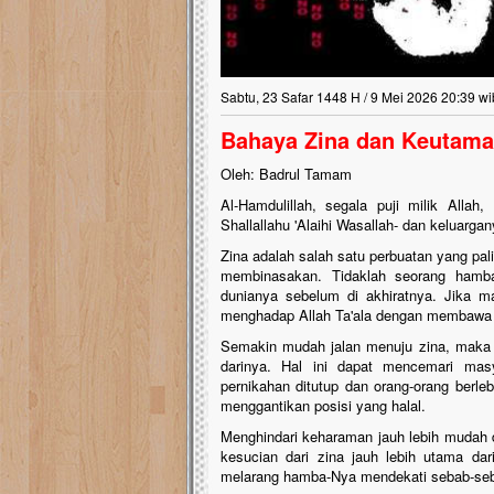
Sabtu, 23 Safar 1448 H / 9 Mei 2026 20:39 wi
Bahaya Zina dan Keutama
Oleh: Badrul Tamam
Al-Hamdulillah, segala puji milik Alla
Shallallahu 'Alaihi Wasallah- dan keluarg
Zina adalah salah satu perbuatan yang pal
membinasakan. Tidaklah seorang hamba 
dunianya sebelum di akhiratnya. Jika 
menghadap Allah Ta'ala dengan membawa 
Semakin mudah jalan menuju zina, maka s
darinya. Hal ini dapat mencemari masy
pernikahan ditutup dan orang-orang berle
menggantikan posisi yang halal.
Menghindari keharaman jauh lebih mudah d
kesucian dari zina jauh lebih utama dari
melarang hamba-Nya mendekati sebab-sebab