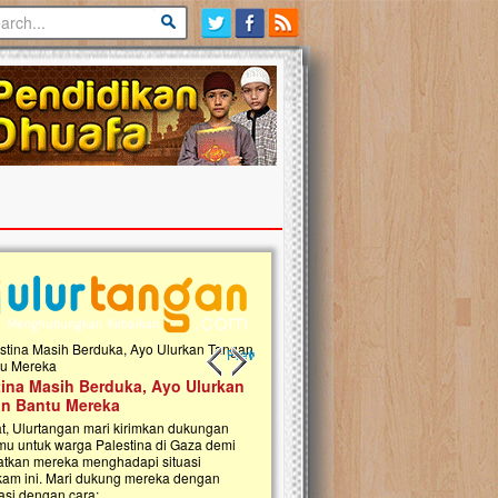
Previous slide
Next slide
tina Masih Berduka, Ayo Ulurkan
Open Donasi Wakaf Pembangu
n Bantu Mereka
Rumah Qur'an & TK Islam Terp
t, Ulurtangan mari kirimkan dukungan
Najjah di Jonggol
mu untuk warga Palestina di Gaza demi
tkan mereka menghadapi situasi
Saat ini, Ulurtangan bersama Yayasan 
am ini. Mari dukung mereka dengan
Najjahtul Islam Jonggol sedang merintis
si dengan cara:...
pembangunan Rumah Qur’an dan Tama