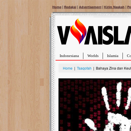
|
|
|
|
Home
Redaksi
Advertisement
Kirim Naskah
Pe
Indonesiana
Worlds
Islamia
Co
Home
|
Tsaqofah
| Bahaya Zina dan Keut
Bantu Naura, Balit
Tumor Pembuluh D
Hidup Naura Salsabila 
rintangan yang sangat b
berusia sepuluh bulan, b
menghadapi penyakit yan
pembuluh darah berukur