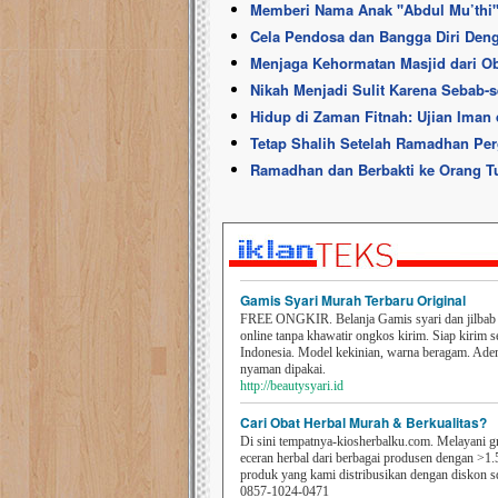
Memberi Nama Anak ''Abdul Mu’thi'
Cela Pendosa dan Bangga Diri Den
Menjaga Kehormatan Masjid dari O
Nikah Menjadi Sulit Karena Sebab-s
Hidup di Zaman Fitnah: Ujian Iman
Tetap Shalih Setelah Ramadhan Per
Ramadhan dan Berbakti ke Orang T
Gamis Syari Murah Terbaru Original
FREE ONGKIR. Belanja Gamis syari dan jilbab t
online tanpa khawatir ongkos kirim. Siap kirim s
Indonesia. Model kekinian, warna beragam. Ad
nyaman dipakai.
http://beautysyari.id
Cari Obat Herbal Murah & Berkualitas?
Di sini tempatnya-kiosherbalku.com. Melayani g
eceran herbal dari berbagai produsen dengan >1.
produk yang kami distribusikan dengan diskon 
0857-1024-0471