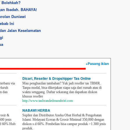
' Bolehkah?
gan Ibadah. BAHAYA!
brolan Duniawi
ebab Ini
 dan Jalan Keselamatan
gi
ua
+Pasang iklan
Dicari, Reseller & Dropshipper Tas Online
erbaru via
Mau penghasilan tambahan? Yuk jadi reseller tas TBMR.
eluruh
Tanpa modal, bisa dikerjakan siapa saja dari rumah atau di
em dan
waktu senggang. Daftar sekarang dan dapatkan diskon
khusus reseller
http://www.tasbrandedmurahriri.com
NABAWI HERBA
rosir &
Suplier dan Distributor Aneka Obat Herbal & Pengobatan
500 jenis
Islami. Melayani Eceran & Grosir Minimal 350,000 dengan
sd 60% Hub:
diskon s.d 60%. Pembelian bisa campur produk >1.300 jenis
produk.