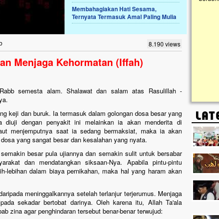
Membahagiakan Hati Sesama,
Ternyata Termasuk Amal Paling Mulia
Lima Tahun Mangkrak, Masjid di
Pelosok ini Mengenaskan. Ayo Bantu.!!
Nasib masjid di Kampung Cilumbu ini sungguh
b
8.190 views
mengenaskan. Lima tahun mangkrak, kini nyaris
tak berbentuk masjid, dipenuhi rumput liar,
an Menjaga Kehormatan (Iffah)
berlumut, dan menghitam terpapar panas dan
hujan....
h, Rabb semesta alam. Shalawat dan salam atas Rasulillah -
anya.
ing keji dan buruk. Ia termasuk dalam golongan dosa besar yang
diuji dengan penyakit ini melainkan ia akan menderita di
maut menjemputnya saat ia sedang bermaksiat, maka ia akan
dosa yang sangat besar dan kesalahan yang nyata.
emakin besar pula ujiannya dan semakin sulit untuk bersabar
arakat dan mendatangkan siksaan-Nya. Apabila pintu-pintu
bih-lebihan dalam biaya pernikahan, maka hal yang haram akan
aripada meninggalkannya setelah terlanjur terjerumus. Menjaga
pada sekadar bertobat darinya. Oleh karena itu, Allah Ta'ala
 zina agar penghindaran tersebut benar-benar terwujud: