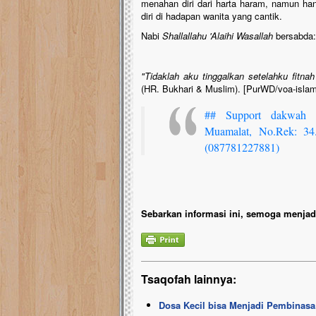
menahan diri dari harta haram, namun han
diri di hadapan wanita yang cantik.
Nabi
Shallallahu 'Alaihi Wasallah
bersabda:
"Tidaklah aku tinggalkan setelahku fitnah 
(HR. Bukhari & Muslim). [PurWD/voa-isla
##
Support dakwah
Muamalat, No.Rek: 34.
(087781227881)
Sebarkan informasi ini, semoga menjadi
Tsaqofah lainnya:
Dosa Kecil bisa Menjadi Pembinasa