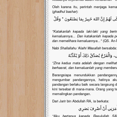
Oleh karena itu, perintah menjaga kem
(
ghadhul bashar
):
َى لَهُمْ إِنَّ اللهَ خَبِيرٌ بِمَا يَصْنَعُونَ * وَقُلْ
"Katakanlah kepada laki-laki yang be
kemaluannya... Dan katakanlah kepada 
dan memelihara kemaluannya..."
(QS. An-N
Nabi
Shallallahu 'Alaihi Wasallah
bersabda:
 وَالْفَرْجُ يُصَدِّقُ ذَلِكَ أَوْ يُكَذِّبُهُ
"Zina kedua mata adalah dengan melihat
berhasrat, dan kemaluanlah yang membena
Barangsiapa menundukkan pandanganny
mengumbar pandangannya, hatinya ak
pandangan berlaku baik secara langsung 
kini tersebar di mana-mana. Orang yang t
memalingkan pandangan.
Dari Jarir bin Abdullah RA, ia berkata:
َأَمَرَنِي أَنْ أَصْرِفَ بَصَرِي
"Aku bertanya kepada Rasulullah SA