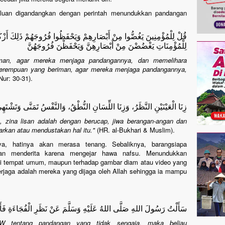
aluan digandangkan dengan perintah menundukkan pandangan
قُلْ لِلْمُؤْمِنِينَ يَغُضُّوا مِنْ أَبْصَارِهِمْ وَيَحْفَظُوا فُرُوجَهُمْ ذَلِكَ أَزْك
لِلْمُؤْمِنَاتِ يَغْضُضْنَ مِنْ أَبْصَارِهِنَّ وَيَحْفَظْنَ فُرُوجَهُنَّ
riman, agar mereka menjaga pandangannya, dan memelihara
perempuan yang beriman, agar mereka menjaga pandangannya,
ur: 30-31).
زِنَا الْعَيْنَيْنِ النَّظَرُ، وَزِنَا اللِّسَانِ النُّطْقُ، وَالنَّفْسُ تَمَنَّى وَتَشْتَهِي،
, zina lisan adalah dengan berucap, jiwa berangan-angan dan
rkan atau mendustakan hal itu."
(HR. al-Bukhari & Muslim).
a, hatinya akan merasa tenang. Sebaliknya, barangsiapa
an menderita karena mengejar hawa nafsu. Menundukkan
di tempat umum, maupun terhadap gambar diam atau video yang
erjaga adalah mereka yang dijaga oleh Allah sehingga ia mampu
سَأَلْتُ رَسُولَ اللهِ صَلَّى اللهُ عَلَيْهِ وَسَلَّمَ عَنْ نَظَرِ الْفُجَاءَةِ ف
W tentang pandangan yang tidak sengaja, maka beliau