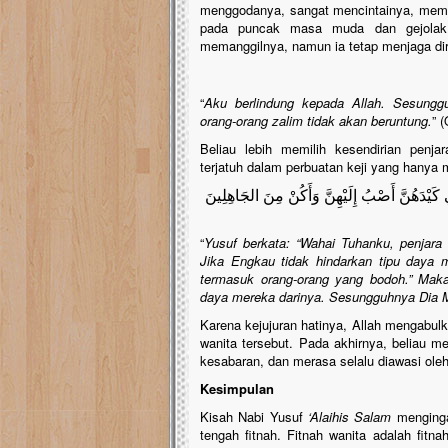
menggodanya, sangat mencintainya, memil
pada puncak masa muda dan gejolak sy
memanggilnya, namun ia tetap menjaga dir
“
Aku berlindung kepada Allah. Sesungg
orang-orang zalim tidak akan beruntung.
” 
Beliau lebih memilih kesendirian penja
terjatuh dalam perbuatan keji yang hanya
 كَيْدَهُنَّ أَصْبُ إِلَيْهِنَّ وَأَكُنْ مِنَ الجَاهِلِينَ
“
Yusuf berkata: “Wahai Tuhanku, penjara
Jika Engkau tidak hindarkan tipu daya 
termasuk orang-orang yang bodoh.” Ma
daya mereka darinya. Sesungguhnya Dia 
Karena kejujuran hatinya, Allah mengab
wanita tersebut. Pada akhirnya, beliau 
kesabaran, dan merasa selalu diawasi oleh
Kesimpulan
Kisah Nabi Yusuf
‘Alaihis Salam
mengingat
tengah fitnah. Fitnah wanita adalah fitn