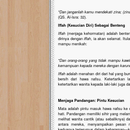
"Dan janganlah kamu mendekati zina; (zina)
(QS. Al-Isra: 32).
Iffah (Kesucian Diri) Sebagai Benteng
Iffah
(menjaga kehormatan) adalah benten
dirinya dengan
iffah
, ia akan selamat. It
mampu menikah:
"Dan orang-orang yang tidak mampu kawin
kemampuan kepada mereka dengan karuni
Iffah
adalah menahan diri dari hal yang bur
bersih dari hawa nafsu. Ketertarikan 
ketertarikan wanita kepada laki-laki juga
Menjaga Pandangan: Pintu Kesucian
Mata adalah pintu masuk hawa nafsu ke d
hati. Pandangan memiliki sihir yang melam
melihat wanita cantik (atau sebaliknya) 
antara mereka, menyampaikan pesan m
keduanya terjerumus dalam keharaman—kecu