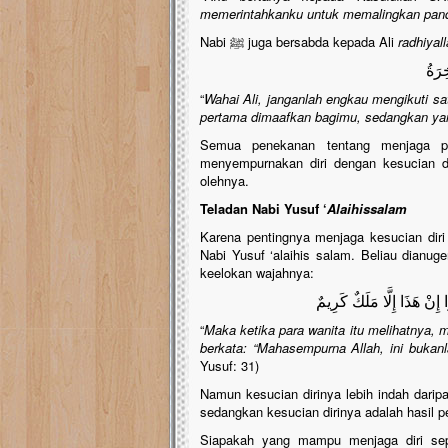
memerintahkanku untuk memalingkan pan
Nabi ﷺ juga bersabda kepada Ali
radhiyal
ِرَةُ
“
Wahai Ali, janganlah engkau mengikuti 
pertama dimaafkan bagimu, sedangkan yan
Semua penekanan tentang menjaga pan
menyempurnakan diri dengan kesucian da
olehnya.
Teladan Nabi Yusuf ‘
Alaihissalam
Karena pentingnya menjaga kesucian diri 
Nabi Yusuf ‘alaihis salam. Beliau dianug
keelokan wajahnya:
 إِنْ هَذَا إِلَّا مَلَكٌ كَرِيمٌ
“
Maka ketika para wanita itu melihatnya,
berkata: “Mahasempurna Allah, ini bukanl
Yusuf: 31)
Namun kesucian dirinya lebih indah dari
sedangkan kesucian dirinya adalah hasil pe
Siapakah yang mampu menjaga diri se