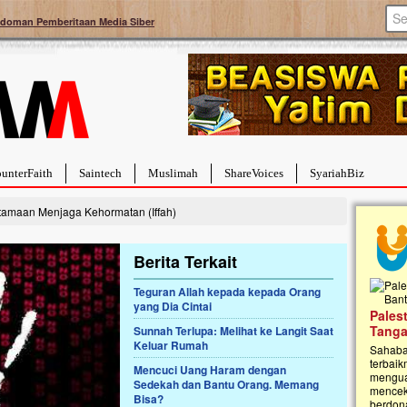
doman Pemberitaan Media Siber
unterFaith
Saintech
Muslimah
ShareVoices
SyariahBiz
amaan Menjaga Kehormatan (Iffah)
Berita Terkait
Teguran Allah kepada kepada Orang
yang Dia Cintai
a Hebat Sembuh Dari
Pales
arah
Tanga
Sunnah Terlupa: Melihat ke Langit Saat
Keluar Rumah
dipenuhi dengan
Sahaba
erat. Meskipun baru
terbaik
Mencuci Uang Haram dengan
ayi yang imut ini harus
mengua
Sedekah dan Bantu Orang. Memang
g dahsyat, yaitu tumor
mencek
Bisa?
an...
berdona