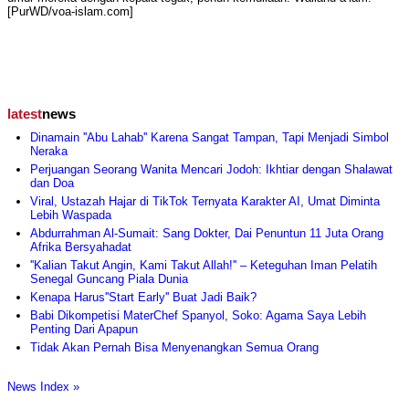
[PurWD/voa-islam.com]
latest
news
Dinamain ''Abu Lahab'' Karena Sangat Tampan, Tapi Menjadi Simbol
Neraka
Perjuangan Seorang Wanita Mencari Jodoh: Ikhtiar dengan Shalawat
dan Doa
Viral, Ustazah Hajar di TikTok Ternyata Karakter AI, Umat Diminta
Lebih Waspada
Abdurrahman Al-Sumait: Sang Dokter, Dai Penuntun 11 Juta Orang
Afrika Bersyahadat
''Kalian Takut Angin, Kami Takut Allah!'' – Keteguhan Iman Pelatih
Senegal Guncang Piala Dunia
Kenapa Harus''Start Early'' Buat Jadi Baik?
Babi Dikompetisi MaterChef Spanyol, Soko: Agama Saya Lebih
Penting Dari Apapun
Tidak Akan Pernah Bisa Menyenangkan Semua Orang
News Index »