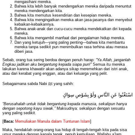
mengasihani mereka.
Bahwa kita lebih banyak mendengarkan mereka daripada menuntut
mereka mendengarkan kita.
Bahwa kita memutus kesendirian dan kesepian mereka.
Bahwa kita mengingatkan mereka akan jasa-jasanya dan menyebut
kebaikan-kebaikannya.
Bahwa anak-anak dan cucu-cucu mereka mendekatkan diri kepada
mereka.
Bahwa kita mengambil manfaat dari pengalaman hidup mereka.
Dan yang ketujuh—yang paling penting—bahwa kita membantu
mereka tanpa sedikit pun menimbulkan rasa terhina atau merasa
diberi jasa.
Sebab, orang tua sering berdoa dengan penuh harap:
“Ya Allah, janganlah
Engkau jadikan aku bergantung kepada siapa pun!”
Semua itu mereka
lakukan karena khawatir akan adanya sikap meremehkan dari istri anak,
atau dari kerabat yang enggan, atau dari keluarga yang pelit.
Sebagaimana sabda Nabi ﷺ yang sahih:
اسْتَغْنُوا عَنِ النَّاسِ وَلَوْ بِشَوْصِ سِوَاكٍ
“Berusahalah untuk tidak bergantung kepada manusia, sekalipun hanya
dengan sepotong kayu siwak.”
Maksudnya: sekalipun dengan sesuatu
yang paling sedikit.
[
Baca:
Memuliakan Manula dalam Tuntunan Islam
]
Maka, hendaklah orang-orang tua hidup di tengah-tengah kita pada sisa
umur mereka dengan kepala tegak, penuh kemuliaan. Wallahu a’lam.