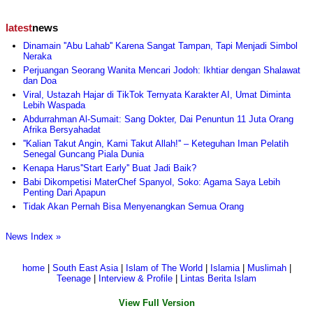
latest
news
Dinamain ''Abu Lahab'' Karena Sangat Tampan, Tapi Menjadi Simbol
Neraka
Perjuangan Seorang Wanita Mencari Jodoh: Ikhtiar dengan Shalawat
dan Doa
Viral, Ustazah Hajar di TikTok Ternyata Karakter AI, Umat Diminta
Lebih Waspada
Abdurrahman Al-Sumait: Sang Dokter, Dai Penuntun 11 Juta Orang
Afrika Bersyahadat
''Kalian Takut Angin, Kami Takut Allah!'' – Keteguhan Iman Pelatih
Senegal Guncang Piala Dunia
Kenapa Harus''Start Early'' Buat Jadi Baik?
Babi Dikompetisi MaterChef Spanyol, Soko: Agama Saya Lebih
Penting Dari Apapun
Tidak Akan Pernah Bisa Menyenangkan Semua Orang
News Index »
home
|
South East Asia
|
Islam of The World
|
Islamia
|
Muslimah
|
Teenage
|
Interview & Profile
|
Lintas Berita Islam
View Full Version