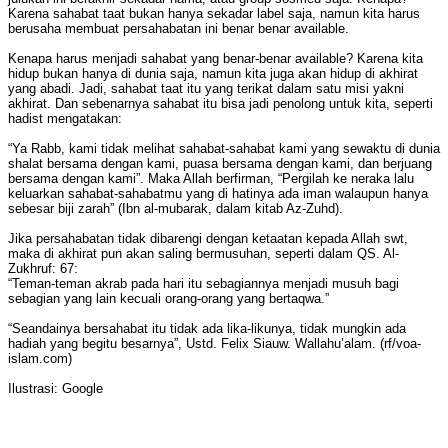
Karena sahabat taat bukan hanya sekadar label saja, namun kita harus
berusaha membuat persahabatan ini benar benar available.
Kenapa harus menjadi sahabat yang benar-benar available? Karena kita
hidup bukan hanya di dunia saja, namun kita juga akan hidup di akhirat
yang abadi. Jadi, sahabat taat itu yang terikat dalam satu misi yakni
akhirat. Dan sebenarnya sahabat itu bisa jadi penolong untuk kita, seperti
hadist mengatakan:
“Ya Rabb, kami tidak melihat sahabat-sahabat kami yang sewaktu di dunia
shalat bersama dengan kami, puasa bersama dengan kami, dan berjuang
bersama dengan kami”. Maka Allah berfirman, “Pergilah ke neraka lalu
keluarkan sahabat-sahabatmu yang di hatinya ada iman walaupun hanya
sebesar biji zarah” (Ibn al-mubarak, dalam kitab Az-Zuhd).
Jika persahabatan tidak dibarengi dengan ketaatan kepada Allah swt,
maka di akhirat pun akan saling bermusuhan, seperti dalam QS. Al-
Zukhruf: 67:
“Teman-teman akrab pada hari itu sebagiannya menjadi musuh bagi
sebagian yang lain kecuali orang-orang yang bertaqwa.”
“Seandainya bersahabat itu tidak ada lika-likunya, tidak mungkin ada
hadiah yang begitu besarnya”, Ustd. Felix Siauw. Wallahu’alam. (rf/voa-
islam.com)
Ilustrasi: Google