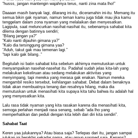
“husss, jangan mantengin wajahnya terus, nanti zina mata lho!”
Daaaan masih banyak lagi, dilarang ini-itu, diceramahin ini-itu. Memang itu
semua bikin gak nyaman, namun teman kamu juga tidak mau jika kamu
tenggelam dalam zona nyaman yang melalaikan dan menyesatkan.
Lagipula, saat meluncurkan nasihat-nasihat itu, sebenarnya sahabat kita
dilema dengan batinnya sendiri;
“Bilang jangan ya?”
“Kalo nanti dijauhin gimana ya?”
“Kalo dia tersinggung gimana yaa?
“Aduh, takut gak mau temenan lagi.”
“tapi kalo gak bilang..”
Begitulah isi batin sahabat kita sebelum akhirnya memutuskan untuk
menyampaikan nasehat-nasehat itu. Padahal sudah jelas kita-lah yang
melakukan kekeliruan atau sedang melakukan aktivitas yang
menyimpang, tapi mereka yang merasa gak enakan. Namun mereka
mengambil resiko tersebut, kehilangan sahabat. Debat dalam benaknya
tidak akan membuatnya tenang dan resahnya hilang, maka dia
memutuskan untuk menasihati kita supaya kita tahu bahwa itu adalah hal
yang menyesatkan kita.
Lalu rasa tidak nyaman yang kita rasakan karena dia menasihati kita,
semoga perlahan menjadi rasa senang, sebab “ada lho yang
memperhatikan dan peduli dengan kita lebih dari diri kita sendiri”.
Sahabat Taat
Keren yaa julukannya? Atau biasa saja? Terlepas dari itu, jangan sampai
julukan ini berakhir sekadar nama, atau group sosmed saja. Kenapa?