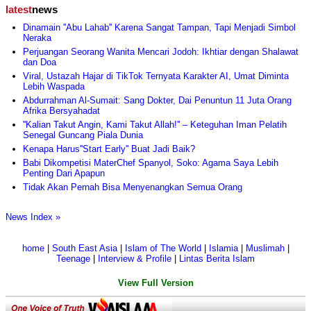
latest
news
Dinamain ''Abu Lahab'' Karena Sangat Tampan, Tapi Menjadi Simbol
Neraka
Perjuangan Seorang Wanita Mencari Jodoh: Ikhtiar dengan Shalawat
dan Doa
Viral, Ustazah Hajar di TikTok Ternyata Karakter AI, Umat Diminta
Lebih Waspada
Abdurrahman Al-Sumait: Sang Dokter, Dai Penuntun 11 Juta Orang
Afrika Bersyahadat
''Kalian Takut Angin, Kami Takut Allah!'' – Keteguhan Iman Pelatih
Senegal Guncang Piala Dunia
Kenapa Harus''Start Early'' Buat Jadi Baik?
Babi Dikompetisi MaterChef Spanyol, Soko: Agama Saya Lebih
Penting Dari Apapun
Tidak Akan Pernah Bisa Menyenangkan Semua Orang
News Index »
home
|
South East Asia
|
Islam of The World
|
Islamia
|
Muslimah
|
Teenage
|
Interview & Profile
|
Lintas Berita Islam
View Full Version