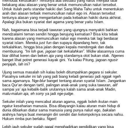
membuat kerusakan? Tentunya ada sesuatu yang harus menjadi latar
belakang atau alasan yang benar untuk memunculkan naluri tersebut.
Untuk itulah perlu standar hakiki dari Sang Maha Tahu untuk menentukan
arah dan alasan terbaik memunculkan naluri ego ini. Alasan tersebut
tentunya alasan yang mengantarkan pada kebaikan hakiki dunia akhirat.
Apalagi jika bukan syariat dari agama yang benar yaitu Islam.
Nah, bagaimana bisa terjadi tawuran yang ujungnya menyakiti bahkan
mendzalaim
i teman sendiri hingga berujung kematian? Bisa kita tebak
karena alasan yang memunculkan naluir ego mereka tak lagi berdasar
syariat islam. Mereka
just fun
dan supaya dipandang
hero
, tak
terkalahkan, hingga bisa jalan dengan kepala mendongak dan dada
membusung.
“Ini loh gue, jagoan tak terkalahkan”.
Widiw
alasannya cuma
biar dilihat keren dan beken
aja
yang standarnya otot bukan otak.
Ngenes
banget lihat potret generasi kayak gini. Ya kalau Pitung, jagoan
ngusir
penjajah,
lah
ini?
Ujung semua masalah sih kalau boleh ditumpahkan
gegara
si sekuler.
Pasalnya sekuler ini lah yang jadi biang keladi generasi jadi
nggak
ngeh
sama agamanya. Nge-
blur
banget tentang aturan syariat Islam. Jangankan
baca Qur’an dengan tartil, palingan anak-anak yang suka tawuran,
alif
sampai
ya’
aja kebalik-balik urutannya kalah sama anak-anak Madin,
malu-maluin aja,
eh sorry
ya jadi
nge-judge
.
Sekuler inilah yang mencabut aturan agama,
ngga
k boleh ikutan main
ngatur keseharian manusia. Bisa dibayangin kalau aturan main hidup di
dunia dibiarkan diatur sama manusia yang punya naluri ego,
bakalan
arahnya hanya buat
menangin
diri sendiri dan kelompoknya secara nafsu.
Hukum rimba pun berlaku. Ngeri!
Lebih jauh sekuler sudah gagal menghadirkan pendidikan yang bisa