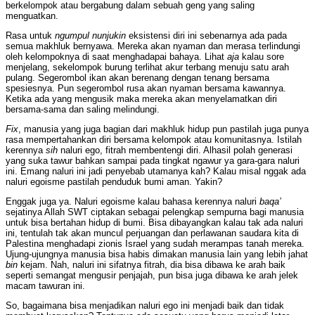
berkelompok atau bergabung dalam sebuah geng yang saling
menguatkan.
Rasa untuk
ngumpul nunjukin
eksistensi diri ini sebenarnya ada pada
semua makhluk bernyawa. Mereka akan nyaman dan merasa terlindungi
oleh kelompoknya di saat menghadapai bahaya. Lihat
aja
kalau sore
menjelang, sekelompok burung terlihat akur terbang menuju satu arah
pulang. Segerombol ikan akan berenang dengan tenang bersama
spesiesnya. Pun segerombol rusa akan nyaman bersama kawannya.
Ketika ada yang mengusik maka mereka akan menyelamatkan diri
bersama-sama dan saling melindungi.
Fix
, manusia yang juga bagian dari makhluk hidup pun pastilah juga punya
rasa mempertahankan diri bersama kelompok atau komunitasnya. Istilah
kerennya
sih
naluri ego, fitrah membentengi diri. Alhasil polah generasi
yang suka tawur bahkan sampai pada tingkat ngawur ya gara-gara naluri
ini. Emang naluri ini jadi penyebab utamanya kah? Kalau misal nggak ada
naluri egoisme pastilah penduduk bumi aman. Yakin?
Enggak juga ya. Naluri egoisme kalau bahasa kerennya naluri
baqa’
sejatinya Allah SWT ciptakan sebagai pelengkap sempurna bagi manusia
untuk bisa bertahan hidup di bumi. Bisa dibayangkan kalau tak ada naluri
ini, tentulah tak akan muncul perjuangan dan perlawanan saudara kita di
Palestina menghadapi zionis Israel yang sudah merampas tanah mereka.
Ujung-ujungnya manusia bisa habis dimakan manusia lain yang lebih jahat
bin
kejam. Nah, naluri ini sifatnya fitrah, dia bisa dibawa ke arah baik
seperti semangat mengusir penjajah, pun bisa juga dibawa ke arah jelek
macam tawuran ini.
So, bagaimana bisa menjadikan naluri ego ini menjadi baik dan tidak