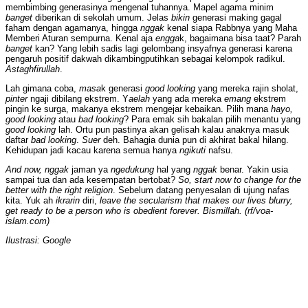
membimbing generasinya mengenal tuhannya. Mapel agama minim
banget
diberikan di sekolah umum. Jelas
bikin
generasi making gagal
faham dengan agamanya, hingga
nggak
kenal siapa Rabbnya yang Maha
Memberi Aturan sempurna. Kenal aja
engga
k, bagaimana bisa taat? Parah
banget
kan? Yang lebih sadis lagi gelombang insyafnya generasi karena
pengaruh positif dakwah dikambingputihkan sebagai kelompok radikul.
Astaghfirullah
.
Lah gimana coba,
masa
k generasi
good looking
yang mereka rajin sholat,
pinter
ngaji dibilang ekstrem. Y
aelah
yang ada mereka
emang
ekstrem
pingin ke surga, makanya ekstrem mengejar kebaikan. Pilih mana
hayo,
good looking
atau
bad looking
? Para emak sih bakalan pilih menantu yang
good looking
lah. Ortu pun pastinya akan gelisah kalau anaknya masuk
daftar
bad looking
.
Suer
deh. Bahagia dunia pun di akhirat bakal hilang.
Kehidupan jadi kacau karena semua hanya
ngikuti
nafsu.
And now, nggak
jaman ya
ngedukung
hal yang
nggak
benar. Yakin usia
sampai tua dan ada kesempatan bertobat?
So, start now to change for the
better with the right religion
. Sebelum datang penyesalan di ujung nafas
kita. Yuk ah
ikrarin
diri,
leave the secularism that makes our lives blurry,
get ready to be a person who is obedient forever. Bismillah. (rf/voa-
islam.com)
Ilustrasi: Google