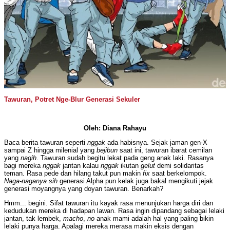
Tawuran, Potret Nge-Blur Generasi Sekuler
Oleh: Diana Rahayu
Baca berita tawuran seperti
nggak
ada habisnya. Sejak jaman gen-X
sampai Z hingga milenial yang
bejibun
saat ini, tawuran ibarat cemilan
yang
nagih
. Tawuran sudah begitu lekat pada geng anak laki. Rasanya
bagi mereka
nggak
jantan kalau
nggak
ikutan
gelut
demi solidaritas
teman. Rasa pede dan hilang takut pun makin
fix
saat berkelompok.
Naga-naganya sih
generasi Alpha pun kelak juga bakal mengikuti jejak
generasi moyangnya yang doyan tawuran. Benarkah?
Hmm... begini. Sifat tawuran itu kayak rasa menunjukan harga diri dan
kedudukan mereka di hadapan lawan. Rasa ingin dipandang sebagai lelaki
jantan, tak lembek,
macho
,
no
anak mami adalah hal yang paling bikin
lelaki punya harga. Apalagi mereka merasa makin eksis dengan