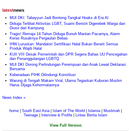
latest
news
MUI DKI: Tabayyun Jadi Benteng Tangkal Hoaks di Era AI
Diduga Terlibat Aktivitas LGBT, Suami Beristri Digerebek Warga dan
Diusir dari Kampung
Tragis! Remaja 14 Tahun Diduga Bunuh Mantan Pacarnya, Alarm
Keras Rusaknya Pergaulan Bebas
IHW Luruskan: Mandatori Sertifikasi Halal Bukan Berarti Semua
Produk Wajib Halal
KUII VIII Desak Pemerintah dan DPR Segera Bahas UU Pencegahan
dan Penanggulangan LGBTQ
MUI DKI Dorong Perlindungan Perempuan dan Anak Lewat Deklarasi
Bersama
Keberadaan PIHK Dilindungi Konstitusi
Warung di Tengah Makam Viral, Ulama Tegaskan Kuburan Muslim
Harus Dijaga Kehormatannya
News Index »
home
|
South East Asia
|
Islam of The World
|
Islamia
|
Muslimah
|
Teenage
|
Interview & Profile
|
Lintas Berita Islam
View Full Version