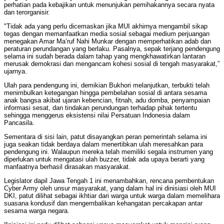
perhatian pada kebajikan untuk menunjukan pemihakannya secara nyata
dan terorganisir.
"Tidak ada yang perlu dicemaskan jika MUI akhirnya mengambil sikap
tegas dengan memanfaatkan media sosial sebagai medium perjuangan
menegakan Amar Ma’ruf Nahi Munkar dengan memperhatikan adab dan
peraturan perundangan yang berlaku. Pasalnya, sepak terjang pendengung
selama ini sudah berada dalam tahap yang mengkhawatirkan lantaran
merusak demokrasi dan mengancam kohesi sosial di tengah masyarakat,”
ujarnya.
Ulah para pendengung ini, demikian Bukhori melanjutkan, terbukti telah
menimbulkan ketegangan hingga pembelahan sosial di antara sesama
anak bangsa akibat ujaran kebencian, fitnah, adu domba, penyampaian
informasi sesat, dan tindakan perundungan terhadap pihak tertentu
sehingga menggerus eksistensi nilai Persatuan Indonesia dalam
Pancasila.
Sementara di sisi lain, patut disayangkan peran pemerintah selama ini
juga seakan tidak berdaya dalam menertibkan ulah meresahkan para
pendengung ini. Walaupun mereka telah memiliki segala instrumen yang
diperlukan untuk mengatasi ulah buzzer, tidak ada upaya berarti yang
manfaatnya berhasil dirasakan masyarakat.
Legislator dapil Jawa Tengah 1 ini menambahkan, rencana pembentukan
Cyber Army oleh unsur masyarakat, yang dalam hal ini dinisiasi oleh MUI
DKI, patut dilihat sebagai ikhtiar dari warga untuk warga dalam memelihara
suasana kondusif dan mengembalikan kehangatan percakapan antar
sesama warga negara.