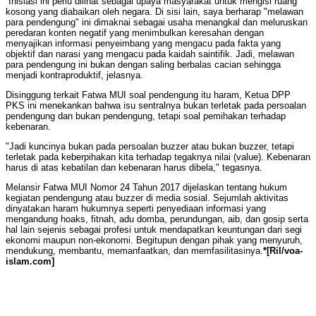
“Inisiasi ini perlu dilihat sebagai upaya masyarakat untuk mengisi ruang
kosong yang diabaikan oleh negara. Di sisi lain, saya berharap "melawan
para pendengung" ini dimaknai sebagai usaha menangkal dan meluruskan
peredaran konten negatif yang menimbulkan keresahan dengan
menyajikan informasi penyeimbang yang mengacu pada fakta yang
objektif dan narasi yang mengacu pada kaidah saintifik. Jadi, melawan
para pendengung ini bukan dengan saling berbalas cacian sehingga
menjadi kontraproduktif, jelasnya.
Disinggung terkait Fatwa MUI soal pendengung itu haram, Ketua DPP
PKS ini menekankan bahwa isu sentralnya bukan terletak pada persoalan
pendengung dan bukan pendengung, tetapi soal pemihakan terhadap
kebenaran.
"Jadi kuncinya bukan pada persoalan buzzer atau bukan buzzer, tetapi
terletak pada keberpihakan kita terhadap tegaknya nilai (value). Kebenaran
harus di atas kebatilan dan kebenaran harus dibela," tegasnya.
Melansir Fatwa MUI Nomor 24 Tahun 2017 dijelaskan tentang hukum
kegiatan pendengung atau buzzer di media sosial. Sejumlah aktivitas
dinyatakan haram hukumnya seperti penyediaan informasi yang
mengandung hoaks, fitnah, adu domba, perundungan, aib, dan gosip serta
hal lain sejenis sebagai profesi untuk mendapatkan keuntungan dari segi
ekonomi maupun non-ekonomi. Begitupun dengan pihak yang menyuruh,
mendukung, membantu, memanfaatkan, dan memfasilitasinya.
*[Ril/voa-
islam.com]