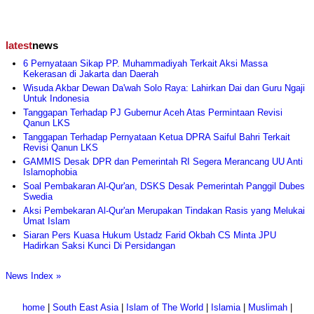
latest
news
6 Pernyataan Sikap PP. Muhammadiyah Terkait Aksi Massa
Kekerasan di Jakarta dan Daerah
Wisuda Akbar Dewan Da'wah Solo Raya: Lahirkan Dai dan Guru Ngaji
Untuk Indonesia
Tanggapan Terhadap PJ Gubernur Aceh Atas Permintaan Revisi
Qanun LKS
Tanggapan Terhadap Pernyataan Ketua DPRA Saiful Bahri Terkait
Revisi Qanun LKS
GAMMIS Desak DPR dan Pemerintah RI Segera Merancang UU Anti
Islamophobia
Soal Pembakaran Al-Qur'an, DSKS Desak Pemerintah Panggil Dubes
Swedia
Aksi Pembekaran Al-Qur'an Merupakan Tindakan Rasis yang Melukai
Umat Islam
Siaran Pers Kuasa Hukum Ustadz Farid Okbah CS Minta JPU
Hadirkan Saksi Kunci Di Persidangan
News Index »
home
|
South East Asia
|
Islam of The World
|
Islamia
|
Muslimah
|