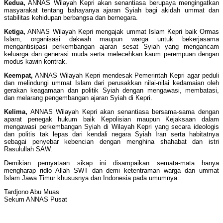
Kedua,
ANNAS Wilayah Kepri akan senantiasa berupaya mengingatkan
masyarakat tentang bahayanya ajaran Syiah bagi akidah ummat dan
stabilitas kehidupan berbangsa dan bernegara.
Ketiga,
ANNAS Wilayah Kepri mengajak ummat Islam Kepri baik Ormas
Islam, organisasi dakwah maupun warga untuk bekerjasama
mengantisipasi perkembangan ajaran sesat Syiah yang mengancam
keluarga dan generasi muda serta melecehkan kaum perempuan dengan
modus kawin kontrak.
Keempat,
ANNAS Wilayah Kepri mendesak Pemerintah Kepri agar peduli
dan melindungi ummat Islam dari perusakkan nilai-nilai kedamaian oleh
gerakan keagamaan dan politik Syiah dengan mengawasi, membatasi,
dan melarang pengembangan ajaran Syiah di Kepri.
Kelima,
ANNAS Wilayah Kepri akan senantiasa bersama-sama dengan
aparat penegak hukum baik Kepolisian maupun Kejaksaan dalam
mengawasi perkembangan Syiah di Wilayah Kepri yang secara ideologis
dan politis tak lepas dari kendali negara Syiah Iran serta habitatnya
sebagai penyebar kebencian dengan menghina shahabat dan istri
Rasulullah SAW.
Demikian pernyataan sikap ini disampaikan semata-mata hanya
mengharap ridlo Allah SWT dan demi ketentraman warga dan ummat
Islam Jawa Timur khususnya dan Indonesia pada umumnya.
Tardjono Abu Muas
Sekum ANNAS Pusat