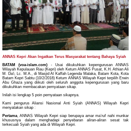
ANNAS Kepri Akan Ingatkan Terus Masyarakat tentang Bahaya Syiah
BATAM (voa-islam.com)
- Usai dikukuhkan kepengurusan ANNAS
Wilayah Kepulauan Riau (Kepri) oleh Ketum ANNAS Pusat, K.H. Athian Ali
M. Da'i, Lc. M.A., di Masjid Al Kaffah Legenda Malaka, Batam Kota, Kota
Batam Kepri Sabtu (10/2/2018) Ketum ANNAS Wilayah Kepri terpilih Erwin
Abu Ghaza yang diikuti oleh seluruh anggota kepengurusan yang baru
dikukuhkan membacakan pernyataan sikap.
Inilah isi lengkap 5 poin pernyataan sikapnya.
Kami pengurus Aliansi Nasional Anti Syiah (ANNAS) Wilayah Kepri
menyatakan sikap :
Pertama
, ANNAS Wilayah Kepri siap berupaya amar ma’ruf nahi munkar
khususnya dalam menghadapi penyebaran aliran-aliran sesat tak
terkecuali Syiah yang ada di Wilayah Kepri.