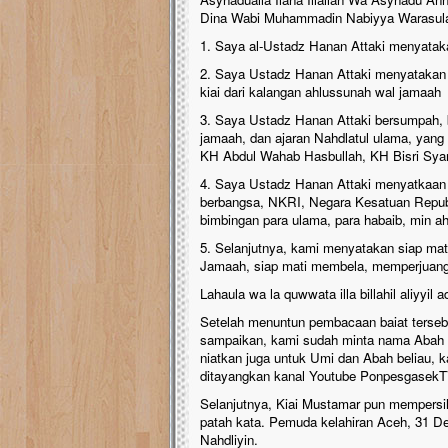
Dina Wabi Muhammadin Nabiyya Warasul
1. Saya al-Ustadz Hanan Attaki menyataka
2. Saya Ustadz Hanan Attaki menyatakan b
kiai dari kalangan ahlussunah wal jamaah
3. Saya Ustadz Hanan Attaki bersumpah, b
jamaah, dan ajaran Nahdlatul ulama, yang 
KH Abdul Wahab Hasbullah, KH Bisri Syansu
4. Saya Ustadz Hanan Attaki menyatkaan 
berbangsa, NKRI, Negara Kesatuan Repub
bimbingan para ulama, para habaib, min a
5. Selanjutnya, kami menyatakan siap ma
Jamaah, siap mati membela, memperjuangk
Lahaula wa la quwwata illa billahil aliyyil a
Setelah menuntun pembacaan baiat terseb
sampaikan, kami sudah minta nama Abah dan 
niatkan juga untuk Umi dan Abah beliau, k
ditayangkan kanal Youtube PonpesgasekTV
Selanjutnya, Kiai Mustamar pun mempers
patah kata. Pemuda kelahiran Aceh, 31 D
Nahdliyin.