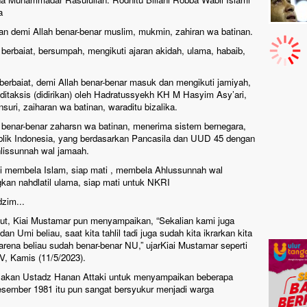
a
n demi Allah benar-benar muslim, mukmin, zahiran wa batinan.
erbaiat, bersumpah, mengikuti ajaran akidah, ulama, habaib,
erbaiat, demi Allah benar-benar masuk dan mengikuti jamiyah,
ditaksis (didirikan) oleh Hadratussyekh KH M Hasyim Asy’ari,
ri, zaiharan wa batinan, waraditu bizalika.
benar-benar zaharsn wa batinan, menerima sistem bernegara,
lik Indonesia, yang berdasarkan Pancasila dan UUD 45 dengan
hlissunnah wal jamaah.
ti membela Islam, siap mati , membela Ahlussunnah wal
an nahdlatil ulama, siap mati untuk NKRI
dzim...
ut, Kiai Mustamar pun menyampaikan, “Sekalian kami juga
Umi beliau, saat kita tahlil tadi juga sudah kita ikrarkan kita
arena beliau sudah benar-benar NU,” ujarKiai Mustamar seperti
, Kamis (11/5/2023).
ilakan Ustadz Hanan Attaki untuk menyampaikan beberapa
esember 1981 itu pun sangat bersyukur menjadi warga