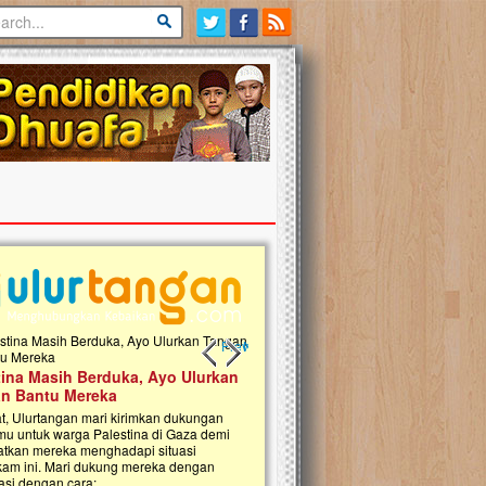
Previous slide
Next slide
tina Masih Berduka, Ayo Ulurkan
Open Donasi Wakaf Pembangu
n Bantu Mereka
Rumah Qur'an & TK Islam Terp
t, Ulurtangan mari kirimkan dukungan
Najjah di Jonggol
mu untuk warga Palestina di Gaza demi
tkan mereka menghadapi situasi
Saat ini, Ulurtangan bersama Yayasan 
am ini. Mari dukung mereka dengan
Najjahtul Islam Jonggol sedang merintis
si dengan cara:...
pembangunan Rumah Qur’an dan Tama