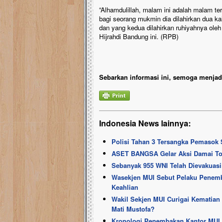
“Alhamdulillah, malam ini adalah malam te
bagi seorang mukmin dia dilahirkan dua kal
dan yang kedua dilahirkan ruhiyahnya ole
Hijrahdi Bandung ini. (RPB)
Sebarkan informasi ini, semoga menjadi
Indonesia News lainnya:
Polisi Tahan 3 Tersangka Pemasok 
ASET BANGSA Gelar Aksi Damai T
Sebanyak 955 WNI Telah Dievakuasi
Wasekjen MUI Sebut Pelaku Penemb
Keahlian
Wakil Sekjen MUI Curigai Kematian
Mati Mustofa?
Kronologi Penembakan Kantor MUI 