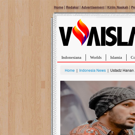
|
|
|
|
Home
Redaksi
Advertisement
Kirim Naskah
Pe
Indonesiana
Worlds
Islamia
Co
Home
|
Indonesia News
| Ustadz Hanan A
Bantu Naura, Balit
Tumor Pembuluh D
Hidup Naura Salsabila 
rintangan yang sangat b
berusia sepuluh bulan, b
menghadapi penyakit yan
pembuluh darah berukur