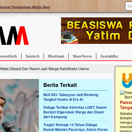
doman Pemberitaan Media Siber
unterFaith
Saintech
Muslimah
ShareVoices
SyariahBiz
ttaki Dibaiat Dan Resmi Jadi Warga Nahdlhatul Ulama
Berita Terkait
MUI DKI: Tabayyun Jadi Benteng
Tangkal Hoaks di Era AI
a Hebat Sembuh Dari
Pales
arah
Tanga
Diduga Terlibat Aktivitas LGBT, Suami
Beristri Digerebek Warga dan Diusir
dipenuhi dengan
Sahaba
dari Kampung
erat. Meskipun baru
terbaik
ayi yang imut ini harus
mengua
Tragis! Remaja 14 Tahun Diduga
g dahsyat, yaitu tumor
mencek
Bunuh Mantan Pacarnya, Alarm Keras
an...
berdona