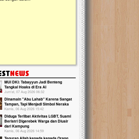
kanak Islam Terpadu (TKIT) An Najjah d
Gedung Majelis Taklim di Jonggol,...
MUI DKI: Tabayyun Jadi Benteng
Tangkal Hoaks di Era AI
Jum'at, 07 Aug 2026 06:32
Dinamain ''Abu Lahab'' Karena Sangat
Tampan, Tapi Menjadi Simbol Neraka
Kamis, 06 Aug 2026 15:42
Diduga Terlibat Aktivitas LGBT, Suami
Beristri Digerebek Warga dan Diusir
dari Kampung
Kamis, 06 Aug 2026 14:59
Teguran Allah kepada kepada Orang