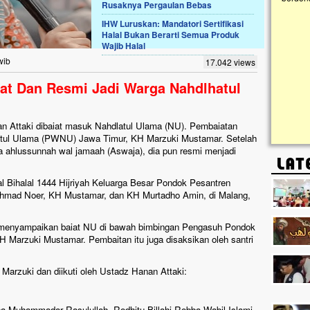
Rusaknya Pergaulan Bebas
IHW Luruskan: Mandatori Sertifikasi
Lima Tahun Mangkrak, Masjid di
Halal Bukan Berarti Semua Produk
Pelosok ini Mengenaskan. Ayo Bantu.!!
Wajib Halal
Nasib masjid di Kampung Cilumbu ini sungguh
wib
17.042 views
mengenaskan. Lima tahun mangkrak, kini nyaris
tak berbentuk masjid, dipenuhi rumput liar,
iat Dan Resmi Jadi Warga Nahdlhatul
berlumut, dan menghitam terpapar panas dan
hujan....
n Attaki dibaiat masuk Nahdlatul Ulama (NU). Pembaiatan
atul Ulama (PWNU) Jawa Timur, KH Marzuki Mustamar. Setelah
a ahlussunnah wal jamaah (Aswaja), dia pun resmi menjadi
al Bihalal 1444 Hijriyah Keluarga Besar Pondok Pesantren
Ahmad Noer, KH Mustamar, dan KH Murtadho Amin, di Malang,
ni menyampaikan baiat NU di bawah bimbingan Pengasuh Pondok
 Marzuki Mustamar. Pembaitan itu juga disaksikan oleh santri
 Marzuki dan diikuti oleh Ustadz Hanan Attaki:
na Muhammadar Rasulullah. Rodhitu Billahi Robba Wabil Islami