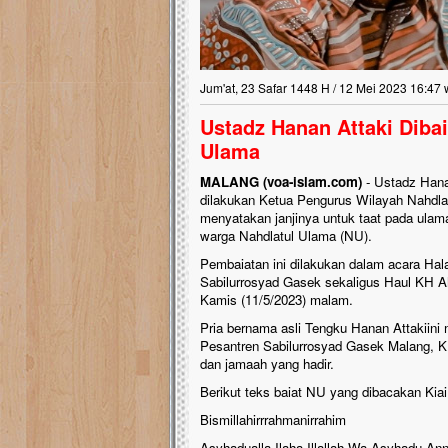
Jum'at, 23 Safar 1448 H / 12 Mei 2023 16:47 
Ustadz Hanan Attaki Diba
Ulama
MALANG (voa-islam.com)
- Ustadz Hana
dilakukan Ketua Pengurus Wilayah Nahdl
menyatakan janjinya untuk taat pada ulam
warga Nahdlatul Ulama (NU).
Pembaiatan ini dilakukan dalam acara Hal
Sabilurrosyad Gasek sekaligus Haul KH 
Kamis (11/5/2023) malam.
Pria bernama asli Tengku Hanan Attakii
Pesantren Sabilurrosyad Gasek Malang, KH
dan jamaah yang hadir.
Berikut teks baiat NU yang dibacakan Kiai
Bismillahirrrahmanirrahim
Asyhadualla Ilaha Illallah Wa Asyhadu An