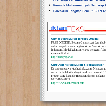
Pemuda Muhammadiyah Berharap P
Bareskrim Tangkap Peneliti BRIN Te
Gamis Syari Murah Terbaru Original
FREE ONGKIR. Belanja Gamis syari dan jilbab t
online tanpa khawatir ongkos kirim. Siap kirim s
Indonesia. Model kekinian, warna beragam. Ad
nyaman dipakai.
http://beautysyari.id
Cari Obat Herbal Murah & Berkualitas?
Di sini tempatnya-kiosherbalku.com. Melayani g
eceran herbal dari berbagai produsen dengan >1.
produk yang kami distribusikan dengan diskon 
0857-1024-0471
http://www.kiosherbalku.com