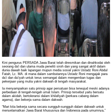
Kini pengurus PERSADA Jawa Barat telah diresmikan dan dinahkodai oleh
seorang da'i dan ulama muda peneliti siroh dan yang sangat aktif dalam
dunia dawah baik lapangan mupun media sosial yakni Ustadz Roni Abdul
Fatah, Lc. MA. di mana dalam sambutannya Ustadz Roni mengajak para
da’i dan da’iyah untuk terus semangat dalam mengemban tugas dan
pekerjaan yang mulia yakni dakwah di tengah masyarakat.
Ia menyampaikan satu prinsip agar persatuan bisa terwujud meski adanya
perbedaan di tengah-tengah umat Islam. Prinsip tersebut yaitu bersatu
dalam akidah, bertoleransi dalam khilafiyah (perkara cabang dalam
agama), dan bekerja sama dalam dakwah.
“Mari kita bekerja sama secara sungguh-sungguh dalam dakwah untuk
menyelamatkan Jawa Barat khususnya dan Indonesia pada umumnya,”