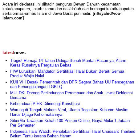
Acara ini deklarasi ini dihadiri pengurus Dewan Da’wah kecamatan
kota/kabupaten, tokoh ulama dan da’i/da’iah dari berbagai kota/kabupaten
serta ormas-ormas Islam di Jawa Barat pun hadir
.
[ril/syahid/voa-
islam.com]
latest
news
Tragis! Remaja 14 Tahun Diduga Bunuh Mantan Pacarnya, Alarm
Keras Rusaknya Pergaulan Bebas
IHW Luruskan: Mandatori Sertifikasi Halal Bukan Berarti Semua
Produk Wajib Halal
KUII VIII Desak Pemerintah dan DPR Segera Bahas UU Pencegahan
dan Penanggulangan LGBTQ
MUI DKI Dorong Perlindungan Perempuan dan Anak Lewat Deklarasi
Bersama
Keberadaan PIHK Dilindungi Konstitusi
Warung di Tengah Makam Viral, Ulama Tegaskan Kuburan Muslim
Harus Dijaga Kehormatannya
SiberMu Tawarkan Kuliah 100 Persen Online, Biaya Mulai 1 Jutaan
Per Semester
Indonesia Halal Watch: Penolakan Sertifikasi Halal Croissant Thailand
Belum Tentu karena Bahan Haram