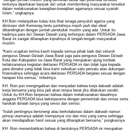
tentunya diperlukan banyak da'i untuk membimbing masyarakat tersebut
dalam melaksanakan kewajiban-kewajiban agamanya sesuai syariah
Islam,” ungkapnya.
KH.Roin melanjutkan kalau kita lihat tenaga penyuluh agama yang
diinisiasi oleh Kemenag tentu jumlahnya masih jauh dari ideal
dibandingkan dengan jumlah penduduk muslim yang ada. Untuk itu
hadirnya para da’i Dewan Dawah yang terhimpun dalam PERSADA Jawa
Barat ini sangat diharapkan kiprahnya di tengah-tengah masyarakat
muslim.
“Kami ucapkan terima kasih kepada semua pihak baik dari seluruh
pengurus Dewan Da'wah Jawa Barat juga para pengurus Dewan Da'wah
Kota dan Kabupaten se-Jawa Barat yang merupakan ujung tombak
terlaksananya kegiatan deklarasi PERSADA ini dan tidak lupa kepada
para donatur yang tidak bisa kami sebutkan satu persatu atas dukungan
finansialnya sehingga acara deklarasi PERSADA berjalan sesuai dengan
harapan kita semua,” imbuhnya.
KH. Roin pun mengingatkan dan menyadari bahwa kerja dakwah adalah
kerja bersama yang bisa jadi akan terasa berat jika dilakukan sendiri.
Untuk itu KH.Roin berpesan bahwa dalam melaksanakan dawahnya
anggota PERSADA bisa bekerjasama dengan pemerintah dan ormas serta
harokah da'wah lainya yang sevisi dan semisi.
“Itulah pentingnya bersinergi atau berkolaborasi dalam dakwah namun
prinsip utamanya adalah mempunyai visi dan misi yang sama sehingga
akan mendapatkan hasil sesuai yang diharapkan bersama,” pungkasnya.
KH. Roin menambahkan bahwa di bentuknya PERSADA ini merupakan