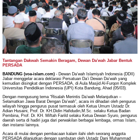
Tantangan Dakwah Semakin Beragam, Dewan Da'wah Jabar Bentuk
PERSADA
BANDUNG (voa-islam.com)
- Dewan Da’wah Islamiyah Indonesia (DDII)
Jabar menggelar acara deklarasi Persatuan Da’i Dewan Da’wah yang
kemudian disingkat dengan PERSADA, di Aula Masjid Al-Furqon Komplek
Universitas Pendidikan Indonesia (UPI) Kota Bandung, Ahad (05/03).
Dengan mengusung tema “Risalah Merintis Da’wah Melanjutkan –
Selamatkan Jawa Barat Dengan Da’wah”, acara ini dihadari oleh pengurus
wilayah hingga pengurus pusat termasuk oleh Ketua Umum Ustadz Dr.
Adian Husaini, Prof. Dr. KH.Didin Hafidudin,M.Sc. selaku Ketua Badan
Pembina, Prof. Dr. KH. Miftah Farild selaku Ketua Dewan Syuro, pengurus
daerah serta di hadiri juga dari perwakilan berbagai lembaga, ormas Islam,
dan instansi lainnya.
Acara di mulai dengan pembacaan kalam ilahi oleh seorang anggota
PERSADA dilanjutkan dengan sambutan oleh Ustadz Dani Muhammad