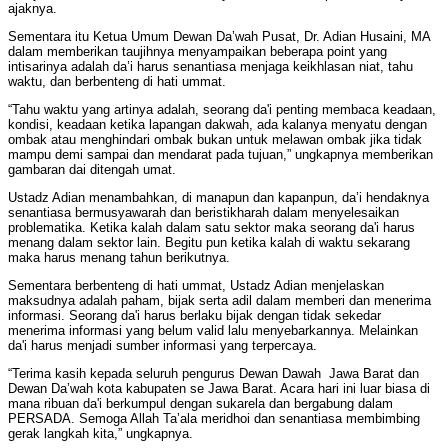
ajaknya.
Sementara itu Ketua Umum Dewan Da’wah Pusat, Dr. Adian Husaini, MA
dalam memberikan taujihnya menyampaikan beberapa point yang
intisarinya adalah da’i harus senantiasa menjaga keikhlasan niat, tahu
waktu, dan berbenteng di hati ummat.
“Tahu waktu yang artinya adalah, seorang da'i penting membaca keadaan,
kondisi, keadaan ketika lapangan dakwah, ada kalanya menyatu dengan
ombak atau menghindari ombak bukan untuk melawan ombak jika tidak
mampu demi sampai dan mendarat pada tujuan,” ungkapnya memberikan
gambaran dai ditengah umat.
Ustadz Adian menambahkan, di manapun dan kapanpun, da’i hendaknya
senantiasa bermusyawarah dan beristikharah dalam menyelesaikan
problematika. Ketika kalah dalam satu sektor maka seorang da'i harus
menang dalam sektor lain. Begitu pun ketika kalah di waktu sekarang
maka harus menang tahun berikutnya.
Sementara berbenteng di hati ummat, Ustadz Adian menjelaskan
maksudnya adalah paham, bijak serta adil dalam memberi dan menerima
informasi. Seorang da'i harus berlaku bijak dengan tidak sekedar
menerima informasi yang belum valid lalu menyebarkannya. Melainkan
da'i harus menjadi sumber informasi yang terpercaya.
“Terima kasih kepada seluruh pengurus Dewan Dawah Jawa Barat dan
Dewan Da’wah kota kabupaten se Jawa Barat. Acara hari ini luar biasa di
mana ribuan da'i berkumpul dengan sukarela dan bergabung dalam
PERSADA. Semoga Allah Ta’ala meridhoi dan senantiasa membimbing
gerak langkah kita,” ungkapnya.