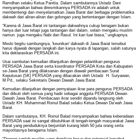
Ramdhan selaku Ketua Panitia. Dalam sambutannya Ustadz Dani
menyampaikan bahwa diresmikannya PERSADA ini adalah untuk
membentengi dan menyelamatkan Jawa Barat dari berbagai problematika
dakwah dari aliran-aliran dan golongan yang bertentangan dengan Islam.
“Karena di Jawa Barat ini tantangan dakwahnya cukup beragam bukan
hanya dari luar tetapi juga tantangan dari dalam, selain mengaku muslim
namun juga mengaku Nabi dan Rasul. Ini kan luar biasa,” ungkapnya.
Meski begitu sambungnya, 'keunikan' dakwah di Jawa Barat tersebut
harus dijawab dengan langkah dan karya nyata di lapangan, salah satunya
kita deklarasikan PERSADA ini.
Usai sambutan kemudian dilanjutkan dengan pelantikan pengurus
PERSADA Jawa Barat serta koordinator PERSADA Kota dan Kabupaten
se-Jawa Barat yang dilaksanan dengan diawali pembacaan Surat
Keputusan (SK) PERSADA yang dibacakan oleh Ustadz H. Suryawan,
M.Pd., selaku Sekretaris Dewan Dawah Jawa Barat.
Kemudian dilanjutkan dengan pernyataan ikrar para pengurus PERSADA
dan diikuti oleh semua yang hadir sebagai anggota PERSADA Dewan
Dawah Jawa Barat. Pembacaan ikrar sendiri dipandu langsung oleh
Ustadz KH. Muhammad Roinul Balad selaku Ketua Dewan Da’wah Jawa
Barat.
Dalam sambutanya, KH. Roinul Balad menyampaikan bahwa keberadaan
PERSADA saat ini sangat dibutuhkan di tengah-tengah masyarakat Jawa
Barat yang penduduknya berjumlah kurang lebih 50 juta orang serta
mayoritasnya beragama Islam.
“Dengan jumlah muslim yang demikian besar dan potensial tersebut