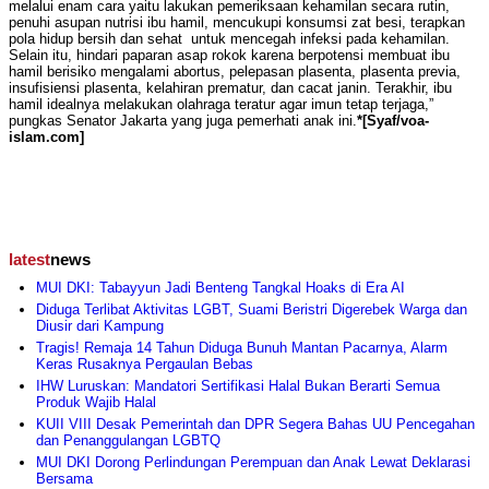
melalui enam cara yaitu lakukan pemeriksaan kehamilan secara rutin,
penuhi asupan nutrisi ibu hamil, mencukupi konsumsi zat besi, terapkan
pola hidup bersih dan sehat untuk mencegah infeksi pada kehamilan.
Selain itu, hindari paparan asap rokok karena berpotensi membuat ibu
hamil berisiko mengalami abortus, pelepasan plasenta, plasenta previa,
insufisiensi plasenta, kelahiran prematur, dan cacat janin. Terakhir, ibu
hamil idealnya melakukan olahraga teratur agar imun tetap terjaga,”
pungkas Senator Jakarta yang juga pemerhati anak ini.
*[Syaf/voa-
islam.com]
latest
news
MUI DKI: Tabayyun Jadi Benteng Tangkal Hoaks di Era AI
Diduga Terlibat Aktivitas LGBT, Suami Beristri Digerebek Warga dan
Diusir dari Kampung
Tragis! Remaja 14 Tahun Diduga Bunuh Mantan Pacarnya, Alarm
Keras Rusaknya Pergaulan Bebas
IHW Luruskan: Mandatori Sertifikasi Halal Bukan Berarti Semua
Produk Wajib Halal
KUII VIII Desak Pemerintah dan DPR Segera Bahas UU Pencegahan
dan Penanggulangan LGBTQ
MUI DKI Dorong Perlindungan Perempuan dan Anak Lewat Deklarasi
Bersama