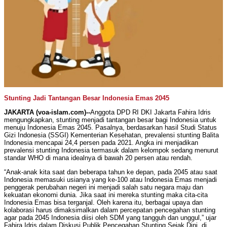
Stunting Jadi Tantangan Besar Indonesia Emas 2045
JAKARTA (voa-islam.com)--
Anggota DPD RI DKI Jakarta Fahira Idris
mengungkapkan, stunting menjadi tantangan besar bagi Indonesia untuk
menuju Indonesia Emas 2045. Pasalnya, berdasarkan hasil Studi Status
Gizi Indonesia (SSGI) Kementerian Kesehatan, prevalensi stunting Balita
Indonesia mencapai 24,4 persen pada 2021. Angka ini menjadikan
prevalensi stunting Indonesia termasuk dalam kelompok sedang menurut
standar WHO di mana idealnya di bawah 20 persen atau rendah.
“Anak-anak kita saat dan beberapa tahun ke depan, pada 2045 atau saat
Indonesia memasuki usianya yang ke-100 atau Indonesia Emas menjadi
penggerak perubahan negeri ini menjadi salah satu negara maju dan
kekuatan ekonomi dunia. Jika saat ini mereka stunting maka cita-cita
Indonesia Emas bisa terganjal. Oleh karena itu, berbagai upaya dan
kolaborasi harus dimaksimalkan dalam percepatan pencegahan stunting
agar pada 2045 Indonesia diisi oleh SDM yang tangguh dan unggul,” ujar
Fahira Idris dalam Diskusi Publik Pencegahan Stunting Sejak Dini, di