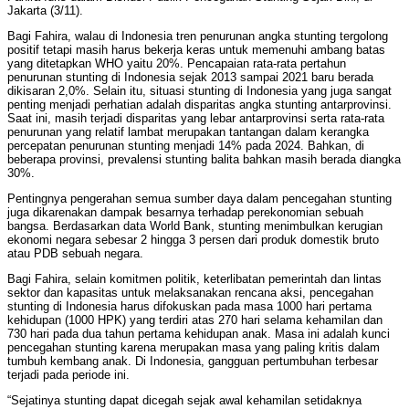
Jakarta (3/11).
Bagi Fahira, walau di Indonesia tren penurunan angka stunting tergolong
positif tetapi masih harus bekerja keras untuk memenuhi ambang batas
yang ditetapkan WHO yaitu 20%. Pencapaian rata-rata pertahun
penurunan stunting di Indonesia sejak 2013 sampai 2021 baru berada
dikisaran 2,0%. Selain itu, situasi stunting di Indonesia yang juga sangat
penting menjadi perhatian adalah disparitas angka stunting antarprovinsi.
Saat ini, masih terjadi disparitas yang lebar antarprovinsi serta rata-rata
penurunan yang relatif lambat merupakan tantangan dalam kerangka
percepatan penurunan stunting menjadi 14% pada 2024. Bahkan, di
beberapa provinsi, prevalensi stunting balita bahkan masih berada diangka
30%.
Pentingnya pengerahan semua sumber daya dalam pencegahan stunting
juga dikarenakan dampak besarnya terhadap perekonomian sebuah
bangsa. Berdasarkan data World Bank, stunting menimbulkan kerugian
ekonomi negara sebesar 2 hingga 3 persen dari produk domestik bruto
atau PDB sebuah negara.
Bagi Fahira, selain komitmen politik, keterlibatan pemerintah dan lintas
sektor dan kapasitas untuk melaksanakan rencana aksi, pencegahan
stunting di Indonesia harus difokuskan pada masa 1000 hari pertama
kehidupan (1000 HPK) yang terdiri atas 270 hari selama kehamilan dan
730 hari pada dua tahun pertama kehidupan anak. Masa ini adalah kunci
pencegahan stunting karena merupakan masa yang paling kritis dalam
tumbuh kembang anak. Di Indonesia, gangguan pertumbuhan terbesar
terjadi pada periode ini.
“Sejatinya stunting dapat dicegah sejak awal kehamilan setidaknya