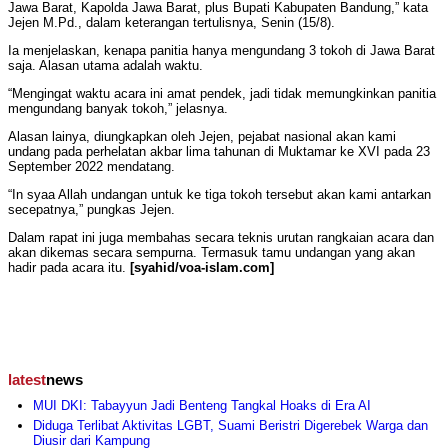
Jawa Barat, Kapolda Jawa Barat, plus Bupati Kabupaten Bandung,” kata
Jejen M.Pd., dalam keterangan tertulisnya, Senin (15/8).
Ia menjelaskan, kenapa panitia hanya mengundang 3 tokoh di Jawa Barat
saja. Alasan utama adalah waktu.
“Mengingat waktu acara ini amat pendek, jadi tidak memungkinkan panitia
mengundang banyak tokoh,” jelasnya.
Alasan lainya, diungkapkan oleh Jejen, pejabat nasional akan kami
undang pada perhelatan akbar lima tahunan di Muktamar ke XVI pada 23
September 2022 mendatang.
“In syaa Allah undangan untuk ke tiga tokoh tersebut akan kami antarkan
secepatnya,” pungkas Jejen.
Dalam rapat ini juga membahas secara teknis urutan rangkaian acara dan
akan dikemas secara sempurna. Termasuk tamu undangan yang akan
hadir pada acara itu.
[syahid/voa-islam.com]
latest
news
MUI DKI: Tabayyun Jadi Benteng Tangkal Hoaks di Era AI
Diduga Terlibat Aktivitas LGBT, Suami Beristri Digerebek Warga dan
Diusir dari Kampung