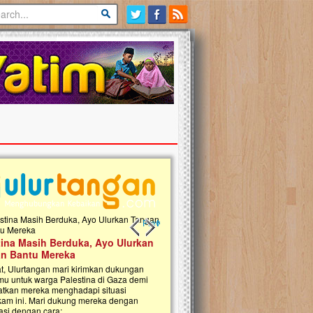
Previous slide
Next slide
tina Masih Berduka, Ayo Ulurkan
Open Donasi Wakaf Pembangu
n Bantu Mereka
Rumah Qur'an & TK Islam Terp
t, Ulurtangan mari kirimkan dukungan
Najjah di Jonggol
mu untuk warga Palestina di Gaza demi
tkan mereka menghadapi situasi
Saat ini, Ulurtangan bersama Yayasan 
am ini. Mari dukung mereka dengan
Najjahtul Islam Jonggol sedang merintis
si dengan cara:...
pembangunan Rumah Qur’an dan Tama