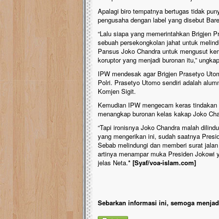
Apalagi biro tempatnya bertugas tidak pun
pengusaha dengan label yang disebut Bare
“Lalu siapa yang memerintahkan Brigjen P
sebuah persekongkolan jahat untuk melin
Pansus Joko Chandra untuk mengusut kem
koruptor yang menjadi buronan itu,” ungka
IPW mendesak agar Brigjen Prasetyo Utomo
Polri. Prasetyo Utomo sendiri adalah alu
Komjen Sigit.
Kemudian IPW mengecam keras tindakan Ba
menangkap buronan kelas kakap Joko Cha
“Tapi ironisnya Joko Chandra malah dilindun
yang mengerikan ini, sudah saatnya Presid
Sebab melindungi dan memberi surat jala
artinya menampar muka Presiden Jokowi ya
jelas Neta.
* [Syaf/voa-islam.com]
Sebarkan informasi ini, semoga menjadi