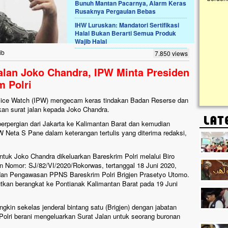
Bunuh Mantan Pacarnya, Alarm Keras
Rusaknya Pergaulan Bebas
Lima Tahun Mangkrak, Masjid di
IHW Luruskan: Mandatori Sertifikasi
Pelosok ini Mengenaskan. Ayo Bantu.!!
Halal Bukan Berarti Semua Produk
Wajib Halal
Nasib masjid di Kampung Cilumbu ini sungguh
mengenaskan. Lima tahun mangkrak, kini nyaris
ib
7.850 views
tak berbentuk masjid, dipenuhi rumput liar,
berlumut, dan menghitam terpapar panas dan
alan Joko Chandra, IPW Minta Presiden
hujan....
m Polri
lice Watch (IPW) mengecam keras tindakan Badan Reserse dan
kan surat jalan kepada Joko Chandra.
berpergian dari Jakarta ke Kalimantan Barat dan kemudian
W Neta S Pane dalam keterangan tertulis yang diterima redaksi,
untuk Joko Chandra dikeluarkan Bareskrim Polri melalui Biro
Nomor: SJ/82/VI/2020/Rokorwas, tertanggal 18 Juni 2020,
 dan Pengawasan PPNS Bareskrim Polri Brigjen Prasetyo Utomo.
utkan berangkat ke Pontianak Kalimantan Barat pada 19 Juni
kin sekelas jenderal bintang satu (Brigjen) dengan jabatan
olri berani mengeluarkan Surat Jalan untuk seorang buronan