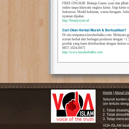
FREE ONGKIR. Belanja Gamis syari dan jilbab t
online tanpa khawatir ongkos kirim. Siap kirim s
Indonesia. Model kekinian, warna beragam. Ad
nyaman dipakai.
http://beautysyari.id
Cari Obat Herbal Murah & Berkualitas?
Di sini tempatnya-kiosherbalku.com. Melayani g
eceran herbal dari berbagai produsen dengan >1.
produk yang kami distribusikan dengan diskon 
0857-1024-0471
http://www.kiosherbalku.com
Home
|
About Us
Seluruh konten 
izin tertulis den
1. Tidak disala
2. Tidak dimodif
3. Tetap mencan
VOA-ISLAM tidak 