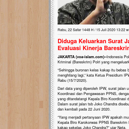
Rabu, 22 Safar 1448 H / 15 Juli 2020 13:22 w
Diduga Keluarkan Surat J
Evaluasi Kinerja Bareskri
JAKARTA (voa-islam.com)--
Indonesia Po
Kriminal (Bareskrim) Polri yang mengeluar
“Sehingga buronan kelas kakap itu bebas 
menghilang lagi,” kata Ketua Presidium IP
Rabu (15/7/2020).
Dari data yang diperoleh IPW, surat jalan 
Koordinasi dan Pengawasan PPNS, dengan 
yang ditandatangi Kepala Biro Koordinasi
Dalam surat jalan tsb Joko Chandra diseb
dan kembali pada 22 Juni 2020.
“Yang menjadi pertanyaan IPW apakah mung
Kepala Biro Karokorwas PPNS Bareskrim P
kakap sekelas Joko Chandra?” ujar Neta.