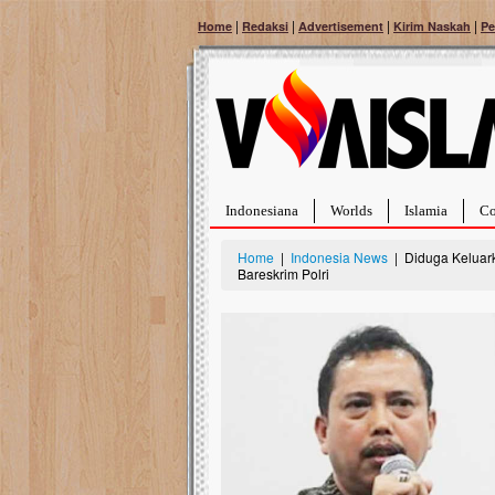
|
|
|
|
Home
Redaksi
Advertisement
Kirim Naskah
Pe
Indonesiana
Worlds
Islamia
Co
Home
|
Indonesia News
| Diduga Keluark
Bareskrim Polri
Bantu Naura, Balit
Tumor Pembuluh D
Hidup Naura Salsabila 
rintangan yang sangat b
berusia sepuluh bulan, b
menghadapi penyakit yan
pembuluh darah berukur