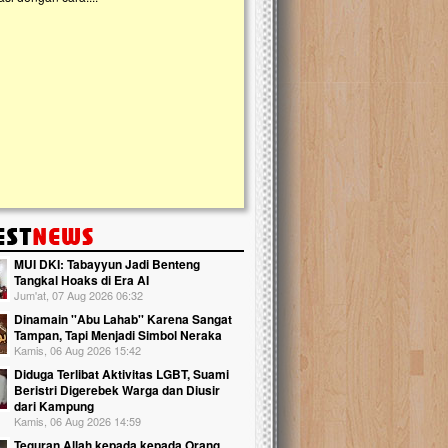
kanak Islam Terpadu (TKIT) An Najjah d
Gedung Majelis Taklim di Jonggol,...
MUI DKI: Tabayyun Jadi Benteng
Tangkal Hoaks di Era AI
Jum'at, 07 Aug 2026 06:32
Dinamain ''Abu Lahab'' Karena Sangat
Tampan, Tapi Menjadi Simbol Neraka
Kamis, 06 Aug 2026 15:42
Diduga Terlibat Aktivitas LGBT, Suami
Beristri Digerebek Warga dan Diusir
dari Kampung
Kamis, 06 Aug 2026 14:59
Teguran Allah kepada kepada Orang