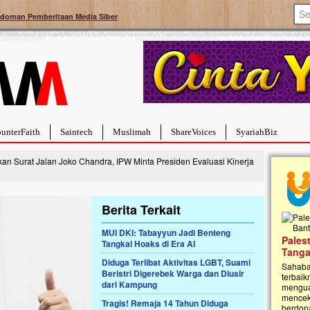
doman Pemberitaan Media Siber
unterFaith
Saintech
Muslimah
ShareVoices
SyariahBiz
an Surat Jalan Joko Chandra, IPW Minta Presiden Evaluasi Kinerja
Berita Terkait
MUI DKI: Tabayyun Jadi Benteng
a Hebat Sembuh Dari
Pales
Tangkal Hoaks di Era AI
arah
Tanga
Diduga Terlibat Aktivitas LGBT, Suami
dipenuhi dengan
Sahaba
Beristri Digerebek Warga dan Diusir
erat. Meskipun baru
terbaik
dari Kampung
ayi yang imut ini harus
mengua
g dahsyat, yaitu tumor
mencek
Tragis! Remaja 14 Tahun Diduga
an...
berdona