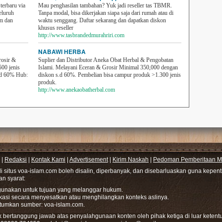
erbaru via
Mau penghasilan tambahan? Yuk jadi reseller tas TBMR.
eluruh
Tanpa modal, bisa dikerjakan siapa saja dari rumah atau di
em dan
waktu senggang. Daftar sekarang dan dapatkan diskon
khusus reseller
http://www.tasbrandedmurahriri.com
NABAWI HERBA
rosir &
Suplier dan Distributor Aneka Obat Herbal & Pengobatan
500 jenis
Islami. Melayani Eceran & Grosir Minimal 350,000 dengan
sd 60% Hub:
diskon s.d 60%. Pembelian bisa campur produk >1.300 jenis
produk.
http://www.anekaobatherbal.com
|
Redaksi
|
Kontak Kami
|
Advertisement
|
Kirim Naskah
|
Pedoman Pemberitaan Me
di situs voa-islam.com boleh disalin, diperbanyak, dan disebarluaskan guna kepe
gan syarat:
hgunakan untuk tujuan yang melanggar hukum.
ikasi secara menyesatkan atau menghilangkan konteks aslinya.
tumkan sumber: voa-islam.com.
bertanggung jawab atas penyalahgunaan konten oleh pihak ketiga di luar ketentu