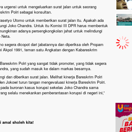
ya urgensi untuk mengeluarkan surat jalan untuk seorang
skrim Polri sebagai konsultan.
rasetyo Utomo untuk memberikan surat jalan itu. Apakah ada
dungi Joko Chandra. Untuk itu Komisi III DPR harus membentuk
ungkinan adanya persengkongkolan jahat untuk melindungi
p Neta.
 segera dicopot dari jabatannya dan diperiksa oleh Propam
mni Akpol 1991, teman satu Angkatan dengan Kabareskrim
reskrim Polri yang sangat tidak promoter, yang tidak segera
ndra, yang sudah masuk ke dalam markas besarnya.
gi dan diberikan surat jalan. Melihat kinerja Bareskrim Polri
en Jokowi turun tangan mengevaluasi kinerja Bareskrim Polri.
n pada buronan kasus korupsi sekelas Joko Chandra sama
ng selalu menekankan pemberantasan korupsi di negeri ini,”
 amal sholeh kita!