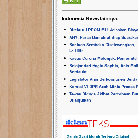
Indonesia News lainnya:
Direktur LPPOM MUI Jelaskan Biaya 
AHY: Partai Demokrat Siap Suaraka
Bantuan Sembako Diselewengkan, Le
ke Hilir
Kasus Corona Melonjak, Pemerintah 
Belajar dari Hagia Sophia, Anis Ma
Berdaulat
Legislator Anis Berkomitmen Berd
Komisi VI DPR Aceh Minta Proses P
Tewas Diduga Akibat Percobaan Bun
Dilanjutkan
Gamis Syari Murah Terbaru Original