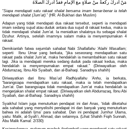
مَنْ أدركَ ركعةً منْ صلاةٍ معَ الإمامِ فقدْ أدركَ الصلاةَ
“
Siapa mendapati satu rakaat shalat bersama imam benar-benar ia telah
mendapati shalat (Jum’at).
” (HR. Al-Bukhari dan Muslim)
Adapun yang tidak mendapati dua rakaat tersebut, seperti ia mendapati
imam sedang sujud atau duduk antara dua sujud di rakaat kedua, maka ia
tidak mendapati shalat Jum’at. Ia meniatkan shalatnya itu sebagai shalat
Dzuhur. Artinya, setelah imamnya salam maka ia menyempurnakan 4
rakaat.
Demikianlah fatwa sejumlah sahabat Nabi
Shallallahu 'Alaihi Wasallam;
seperti Ibnu Umar yang berkata, “jika seseorang mendapatkan satu
rakaat pada shalat Jum’at, maka hendaklah ia menambahkan satu rakaat
lagi. Jika ia mendapati mereka sedang duduk pada rakaat kedua, maka
hendaklah ia menyempurnakan empat rakaat.” (Diriwayatkan oleh
Abdurrazaq, Ibnu Abi Syaibah, dan al-Baihaqi. Sanadnya shahih)
Diriwayatkan dari Ibnu Mas’ud
Radhiyallahu 'Anhu
, ia berkata,
“barangsiapa mendapatkan satu rakaat, maka ia telah mendapatkan
Jum’at. Dan barangsiapa tidak mendapatkan Jum’at maka hendaklah ia
mengerjakan shalat empat rakaat. (Diriwayatkan oleh Abdurrazaq, Ibnu Abi
Syaibah, dan al-Baihaqi. Sanadnya shahih)
Syaikhul Islam juga menuturkan pendapat ini dari Anas, ‘tidak diketahui
ada sahabat yang menyelisihi pendapat ini dan banyak yang menuturkan
bahwa ini adalah Ijma’ para sahabat. Dan ini pendapat Jumhur Ulama,
yaitu: Malik, al-Syafi’i, Ahmad, dan selainnya. (Lihat Shahih Fiqih Sunnah,
Abu Malik Kamal: 2/330)
Kesimpulannya, makmum masbuk (terlambat) yang mendapati satu rakaat