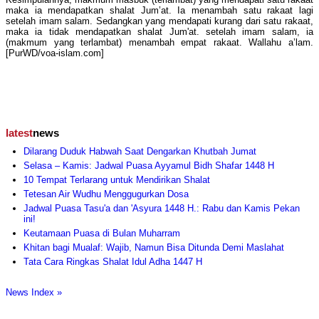
maka ia mendapatkan shalat Jum’at. Ia menambah satu rakaat lagi
setelah imam salam. Sedangkan yang mendapati kurang dari satu rakaat,
maka ia tidak mendapatkan shalat Jum'at. setelah imam salam, ia
(makmum yang terlambat) menambah empat rakaat. Wallahu a’lam.
[PurWD/voa-islam.com]
latest
news
Dilarang Duduk Habwah Saat Dengarkan Khutbah Jumat
Selasa – Kamis: Jadwal Puasa Ayyamul Bidh Shafar 1448 H
10 Tempat Terlarang untuk Mendirikan Shalat
Tetesan Air Wudhu Menggugurkan Dosa
Jadwal Puasa Tasu'a dan 'Asyura 1448 H.: Rabu dan Kamis Pekan
ini!
Keutamaan Puasa di Bulan Muharram
Khitan bagi Mualaf: Wajib, Namun Bisa Ditunda Demi Maslahat
Tata Cara Ringkas Shalat Idul Adha 1447 H
News Index »