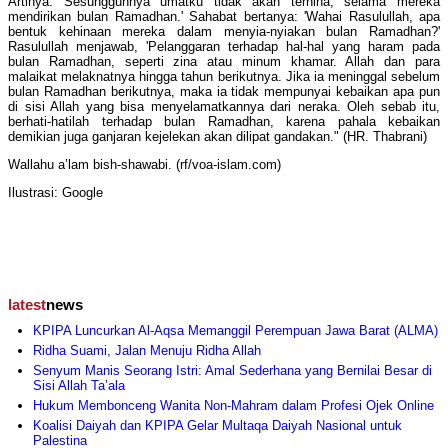
Artinya: Sesungguhnya umatku tidak akan terhina, selama mereka
mendirikan bulan Ramadhan.' Sahabat bertanya: 'Wahai Rasulullah, apa
bentuk kehinaan mereka dalam menyia-nyiakan bulan Ramadhan?'
Rasulullah menjawab, 'Pelanggaran terhadap hal-hal yang haram pada
bulan Ramadhan, seperti zina atau minum khamar. Allah dan para
malaikat melaknatnya hingga tahun berikutnya. Jika ia meninggal sebelum
bulan Ramadhan berikutnya, maka ia tidak mempunyai kebaikan apa pun
di sisi Allah yang bisa menyelamatkannya dari neraka. Oleh sebab itu,
berhati-hatilah terhadap bulan Ramadhan, karena pahala kebaikan
demikian juga ganjaran kejelekan akan dilipat gandakan." (HR. Thabrani)
Wallahu a’lam bish-shawabi. (rf/voa-islam.com)
Ilustrasi: Google
latest
news
KPIPA Luncurkan Al-Aqsa Memanggil Perempuan Jawa Barat (ALMA)
Ridha Suami, Jalan Menuju Ridha Allah
Senyum Manis Seorang Istri: Amal Sederhana yang Bernilai Besar di
Sisi Allah Ta’ala
Hukum Membonceng Wanita Non-Mahram dalam Profesi Ojek Online
Koalisi Daiyah dan KPIPA Gelar Multaqa Daiyah Nasional untuk
Palestina