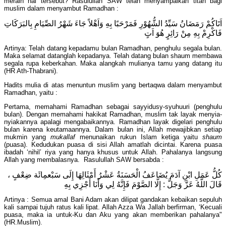
meraih hal tersebut? Rasulullah SAW telah menyampaikan titah bagi
muslim dalam menyambut Ramadhan :
اَتَاكُمْ رَمَضَانُ سَيِّدُ الشُّهُوْرِ فَمَرْحَبًا بِهِ وَاَهْلاً جَاءَ شَهْرُ الصِّيَامِ بِالبَرَكَاتِ
فَاكْرِمْ بِهِ مِنْ رَائِرٍ هُوَ اَتٍ
Artinya: Telah datang kepadamu bulan Ramadhan, penghulu segala bulan.
Maka selamat datanglah kepadanya. Telah datang bulan shaum membawa
segala rupa keberkahan. Maka alangkah mulianya tamu yang datang itu
(HR Ath-Thabrani).
Hadits mulia di atas menuntun muslim yang bertaqwa dalam menyambut
Ramadhan, yaitu :
Pertama, memahami Ramadhan sebagai sayyidusy-syuhuuri (penghulu
bulan). Dengan memahami hakikat Ramadhan, muslim tak layak menyia-
nyiakannya apalagi mengabaikannya. Ramadhan layak digelari penghulu
bulan karena keutamaannya. Dalam bulan ini, Allah mewajibkan setiap
mukmin yang
mukallaf
menunaikan rukun Islam ketiga yaitu
shaum
(puasa). Kedudukan puasa di sisi Allah amatlah dicintai. Karena puasa
ibadah ‘nihil’ riya yang hanya khusus untuk Allah. Pahalanya langsung
Allah yang membalasnya. Rasulullah SAW bersabda :
كُلُّ عَمَلِ ابْنِ آدَمَ يُضَاعَفُ الْحَسَنَةُ عَشْرُ أَمْثَالِهَا إِلَى سَبْعمِائَة ضِعْفٍ ،
قَالَ اللَّهُ عَزَّ وَجَلَّ : إِلَّا الصَّوْمَ فَإِنَّهُ لِي وَأَنَا أَجْزِي بِهِ
Artinya : Semua amal Bani Adam akan dilipat gandakan kebaikan sepuluh
kali sampai tujuh ratus kali lipat. Allah Azza Wa Jallah berfirman, ‘Kecuali
puasa, maka ia untuk-Ku dan Aku yang akan memberikan pahalanya"
(HR.Muslim).