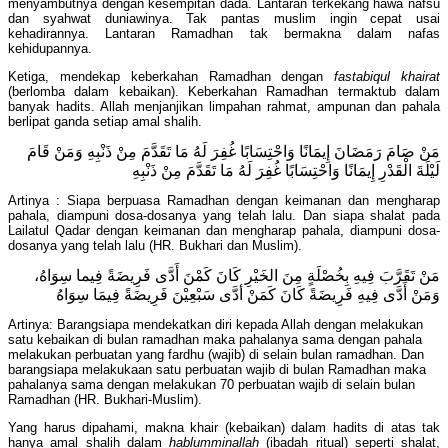
menyambutnya dengan kesempitan dada. Lantaran terkekang hawa nafsu
dan syahwat duniawinya. Tak pantas muslim ingin cepat usai
kehadirannya. Lantaran Ramadhan tak bermakna dalam nafas
kehidupannya.
Ketiga, mendekap keberkahan Ramadhan dengan
fastabiqul khairat
(berlomba dalam kebaikan). Keberkahan Ramadhan termaktub dalam
banyak hadits. Allah menjanjikan limpahan rahmat, ampunan dan pahala
berlipat ganda setiap amal shalih.
مَنْ صَامَ رَمَضَانَ إِيمَانًا وَاحْتِسَابًا غُفِرَ لَهُ مَا تَقَدَّمَ مِنْ ذَنْبِهِ وَمَنْ قَامَ
لَيْلَةَ الْقَدْرِ إِيمَانًا وَاحْتِسَابًا غُفِرَ لَهُ مَا تَقَدَّمَ مِنْ ذَنْبِهِ
Artinya : Siapa berpuasa Ramadhan dengan keimanan dan mengharap
pahala, diampuni dosa-dosanya yang telah lalu. Dan siapa shalat pada
Lailatul Qadar dengan keimanan dan mengharap pahala, diampuni dosa-
dosanya yang telah lalu (HR. Bukhari dan Muslim).
مَنْ تَقَرَّبَ فِيهِ بِخُصْلَةٍ مِنَ الخَيْرِ كَانَ كَمْنَ أَدَّى فَرِيضَةً فِيما سِوَاهُ،
وَمَنْ أَدَّى فِيهِ فَرِيضَةً كَانَ كَمَنْ أدَّى سَبْعِيْنَ فَرِيضَةً فِيمَا سِوَاهُ
Artinya: Barangsiapa mendekatkan diri kepada Allah dengan melakukan
satu kebaikan di bulan ramadhan maka pahalanya sama dengan pahala
melakukan perbuatan yang fardhu (wajib) di selain bulan ramadhan. Dan
barangsiapa melakukaan satu perbuatan wajib di bulan Ramadhan maka
pahalanya sama dengan melakukan 70 perbuatan wajib di selain bulan
Ramadhan (HR. Bukhari-Muslim).
Yang harus dipahami, makna khair (kebaikan) dalam hadits di atas tak
hanya amal shalih dalam
hablumminallah
(ibadah ritual) seperti shalat,