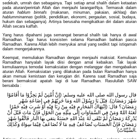
sedekah, umrah dan sebagainya. Tapi setiap amal shalih dalam ketaatan
pada aturan/perintah Allah dan menjauhi laranganNya. Termasuk dalam
aturan
hablum binnafs
(makanan, minuman, pakaian, akhlaq) dan
hablumminannas
(politik, pendidikan, ekonomi, pergaulan, sosial, budaya,
hukum dan sebagainya). Artinya berusaha mengikatkan diri dalam aturan
Allah secara kaffah.
Yang harus dipahami juga semangat beramal shalih tak hanya di awal
Ramadhan. Tapi harus konsisten selama Ramadhan bahkan pasca
Ramadhan. Karena Allah lebih menyukai amal yang sedikit tapi istiqamah
dalam mengerjakannya.
Keempat, memuliakan Ramadhan dengan menjauhi maksiat. Kemuliaan
Ramadhan hanyalah layak diisi dengan amal kebaikan. Tak layak
kemuliaannya ternodai kemaksiatan dengan melanggar dan mengabaikan
aturan Allah. Kemaksiatan yang dilakukan pada bulan Ramadhan hanya
akan menuai kenistaan dan kerugian diri. Karena saat Ramadhan saja
berani bermaksiat apatah lagi di luar Ramadhan. Rasulullah SAW
bersabda :
قال رسول الله صلى الله عليه وسلم: (إِنَّ أُمَّتِيْ لَمْ يَخِزُّوْا مَا أَقَامُوْا
شَهْرَ رَمَضَانَ). قِيْلَ يَا رَسُوْلَ الله وَمَا خَزِيُهُمْ فِي إِضَاعَةِ شَهْرِ
رَمَضَانَ؟ قال: (اِنْتِهَاكُ الْمَحَارِمِ فِيْهِ مِنْ زِنَا فِيْهِ أَوْ شَرِبَ فِيْهِ خَمْرًا
لَعَنَهُ اللهًُ وَمَنْ فِي السَّمَاوَاتِ إِلَى مِثْلِهِ مِنَ الْحَوْلِ فَإِنْ مَاتَ قَبْلَ أَنْ
يُدْرِكَهُ رَمَضَانُ لَمْ تَبْقَى لَهُ عِنْدَ اللهِ حَسَنَةٌ يتقي بها النار فَاتَّقُوا شَهْرَ
رَمَضَانَ فَإِنَّ الْحَسَنَاتِ تُضَاعَفُ فِيهِ مَا لَا تُضَاعَفُ فِيْمَا سِوَاهُ وَكَذَلِكَ
السَّيِّئَاتُ)
.