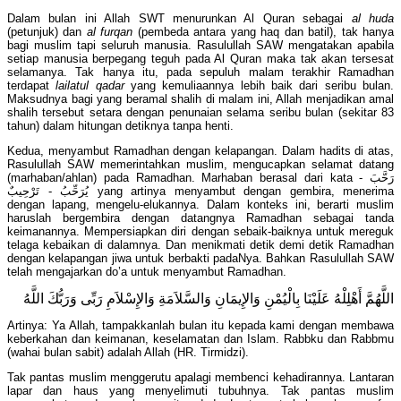
Dalam bulan ini Allah SWT menurunkan Al Quran sebagai
al huda
(petunjuk) dan
al furqan
(pembeda antara yang haq dan batil), tak hanya
bagi muslim tapi seluruh manusia. Rasulullah SAW mengatakan apabila
setiap manusia berpegang teguh pada Al Quran maka tak akan tersesat
selamanya. Tak hanya itu, pada sepuluh malam terakhir Ramadhan
terdapat
lailatul qadar
yang kemuliaannya lebih baik dari seribu bulan.
Maksudnya bagi yang beramal shalih di malam ini, Allah menjadikan amal
shalih tersebut setara dengan penunaian selama seribu bulan (sekitar 83
tahun) dalam hitungan detiknya tanpa henti.
Kedua, menyambut Ramadhan dengan kelapangan. Dalam hadits di atas,
Rasulullah SAW memerintahkan muslim, mengucapkan selamat datang
(marhaban/ahlan) pada Ramadhan. Marhaban berasal dari kata رَحَّبَ -
يُرَحِّبُ - تَرْحِيبٌ yang artinya menyambut dengan gembira, menerima
dengan lapang, mengelu-elukannya. Dalam konteks ini, berarti muslim
haruslah bergembira dengan datangnya Ramadhan sebagai tanda
keimanannya. Mempersiapkan diri dengan sebaik-baiknya untuk mereguk
telaga kebaikan di dalamnya. Dan menikmati detik demi detik Ramadhan
dengan kelapangan jiwa untuk berbakti padaNya. Bahkan Rasulullah SAW
telah mengajarkan do’a untuk menyambut Ramadhan.
اللَّهُمَّ أَهْلِلْهُ عَلَيْنَا بِالْيُمْنِ وَالإِيمَانِ وَالسَّلاَمَةِ وَالإِسْلاَمِ رَبِّى وَرَبُّكَ اللَّهُ
Artinya: Ya Allah, tampakkanlah bulan itu kepada kami dengan membawa
keberkahan dan keimanan, keselamatan dan Islam. Rabbku dan Rabbmu
(wahai bulan sabit) adalah Allah (HR. Tirmidzi).
Tak pantas muslim menggerutu apalagi membenci kehadirannya. Lantaran
lapar dan haus yang menyelimuti tubuhnya. Tak pantas muslim