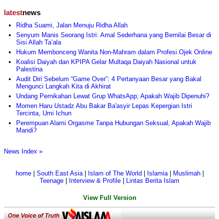
latest
news
Ridha Suami, Jalan Menuju Ridha Allah
Senyum Manis Seorang Istri: Amal Sederhana yang Bernilai Besar di
Sisi Allah Ta’ala
Hukum Membonceng Wanita Non-Mahram dalam Profesi Ojek Online
Koalisi Daiyah dan KPIPA Gelar Multaqa Daiyah Nasional untuk
Palestina
Audit Diri Sebelum “Game Over”: 4 Pertanyaan Besar yang Bakal
Mengunci Langkah Kita di Akhirat
Undang Pernikahan Lewat Grup WhatsApp; Apakah Wajib Dipenuhi?
Momen Haru Ustadz Abu Bakar Ba'asyir Lepas Kepergian Istri
Tercinta, Umi Ichun
Perempuan Alami Orgasme Tanpa Hubungan Seksual, Apakah Wajib
Mandi?
News Index »
home
|
South East Asia
|
Islam of The World
|
Islamia
|
Muslimah
|
Teenage
|
Interview & Profile
|
Lintas Berita Islam
View Full Version