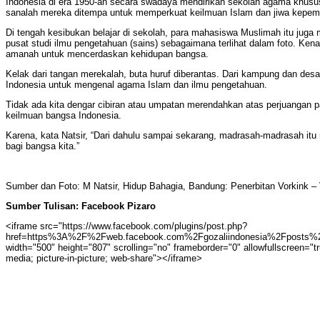
Indonesia di era 1950-an secara swadaya mendirikan sekolah agama khusus
sanalah mereka ditempa untuk memperkuat keilmuan Islam dan jiwa kepem
Di tengah kesibukan belajar di sekolah, para mahasiswa Muslimah itu jug
pusat studi ilmu pengetahuan (sains) sebagaimana terlihat dalam foto. Ke
amanah untuk mencerdaskan kehidupan bangsa.
Kelak dari tangan merekalah, buta huruf diberantas. Dari kampung dan desa, 
Indonesia untuk mengenal agama Islam dan ilmu pengetahuan.
Tidak ada kita dengar cibiran atau umpatan merendahkan atas perjuangan pa
keilmuan bangsa Indonesia.
Karena, kata Natsir, “Dari dahulu sampai sekarang, madrasah-madrasah itu 
bagi bangsa kita.”
Sumber dan Foto: M Natsir, Hidup Bahagia, Bandung: Penerbitan Vorkink –
Sumber Tulisan: Facebook Pizaro
<iframe src="https://www.facebook.com/plugins/post.php?
href=https%3A%2F%2Fweb.facebook.com%2Fgozaliindonesia%2Fposts%2
width="500" height="807" scrolling="no" frameborder="0" allowfullscreen="tr
media; picture-in-picture; web-share"></iframe>