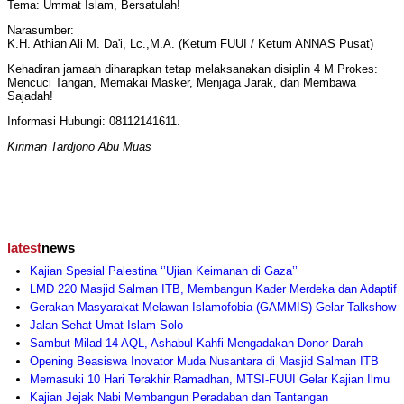
Tema: Ummat Islam, Bersatulah!
Narasumber:
K.H. Athian Ali M. Da'i, Lc.,M.A. (Ketum FUUI / Ketum ANNAS Pusat)
Kehadiran jamaah diharapkan tetap melaksanakan disiplin 4 M Prokes:
Mencuci Tangan, Memakai Masker, Menjaga Jarak, dan Membawa
Sajadah!
Informasi Hubungi: 08112141611.
Kiriman Tardjono Abu Muas
latest
news
Kajian Spesial Palestina ‘’Ujian Keimanan di Gaza’’
LMD 220 Masjid Salman ITB, Membangun Kader Merdeka dan Adaptif
Gerakan Masyarakat Melawan Islamofobia (GAMMIS) Gelar Talkshow
Jalan Sehat Umat Islam Solo
Sambut Milad 14 AQL, Ashabul Kahfi Mengadakan Donor Darah
Opening Beasiswa Inovator Muda Nusantara di Masjid Salman ITB
Memasuki 10 Hari Terakhir Ramadhan, MTSI-FUUI Gelar Kajian Ilmu
Kajian Jejak Nabi Membangun Peradaban dan Tantangan